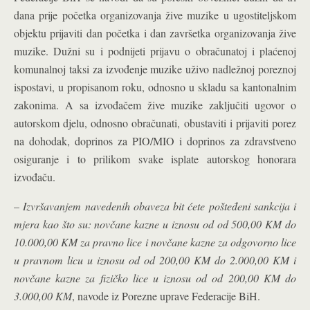
dana prije početka organizovanja žive muzike u ugostiteljskom
objektu prijaviti dan početka i dan završetka organizovanja žive
muzike. Dužni su i podnijeti prijavu o obračunatoj i plaćenoj
komunalnoj taksi za izvođenje muzike uživo nadležnoj poreznoj
ispostavi, u propisanom roku, odnosno u skladu sa kantonalnim
zakonima. A sa izvođačem žive muzike zaključiti ugovor o
autorskom djelu, odnosno obračunati, obustaviti i prijaviti porez
na dohodak, doprinos za PIO/MIO i doprinos za zdravstveno
osiguranje i to prilikom svake isplate autorskog honorara
izvođaču.
–
Izvršavanjem navedenih obaveza bit ćete pošteđeni sankcija i
mjera kao što su: novčane kazne u iznosu od od 500,00 KM do
10.000,00 KM za pravno lice i novčane kazne za odgovorno lice
u pravnom licu u iznosu od od 200,00 KM do 2.000,00 KM i
novčane kazne za fizičko lice u iznosu od od 200,00 KM do
3.000,00 KM
, navode iz Porezne uprave Federacije BiH.