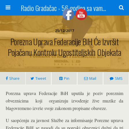
Radio Gradačac - 56 godina sa vama...
25/12/2017
Porezna Uprava Federacije BiH Će Izvršit
Pojačanu Kontrolu Ugostiteljskih Objekata
Share
Tweet
Pin
Mail
SMS
Porezna uprava Federacije BiH uputila je poziv poreznim
obveznicima koji organizuju izvođenje žive muzike da
blagovremeno izvrše svoje zakonom propisane obaveze.
U saopćenju za javnost Službe za informisanje Porezne uprava
Federacije BiH se navodi da su poreski obveznici dužni da tri