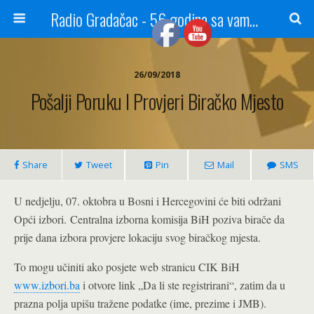
Radio Gradačac - 56 godina sa vama...
26/09/2018
Pošalji Poruku I Provjeri Biračko Mjesto
Share
Tweet
Pin
Mail
SMS
U nedjelju, 07. oktobra u Bosni i Hercegovini će biti održani
Opći izbori.
Centralna izborna komisija BiH poziva birače da
prije dana izbora provjere lokaciju svog biračkog mjesta.
To mogu učiniti ako posjete web stranicu CIK BiH
www.izbori.ba
i otvore link „Da li ste registrirani“, zatim da u
prazna polja upišu tražene podatke (ime, prezime i JMB).