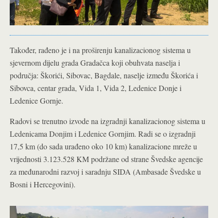
Također, rađeno je i na proširenju kanalizacionog sistema u
sjevernom dijelu grada Gradačca koji obuhvata naselja i
područja: Škorići, Sibovac, Bagdale, naselje između Škorića i
Sibovca, centar grada, Vida 1, Vida 2, Ledenice Donje i
Ledenice Gornje.
Radovi se trenutno izvode na izgradnji kanalizacionog sistema u
Ledenicama Donjim i Ledenice Gornjim. Radi se o izgradnji
17,5 km (do sada urađeno oko 10 km) kanalizacione mreže u
vrijednosti 3.123.528 KM podržane od strane Švedske agencije
za međunarodni razvoj i saradnju SIDA (Ambasade Švedske u
Bosni i Hercegovini).