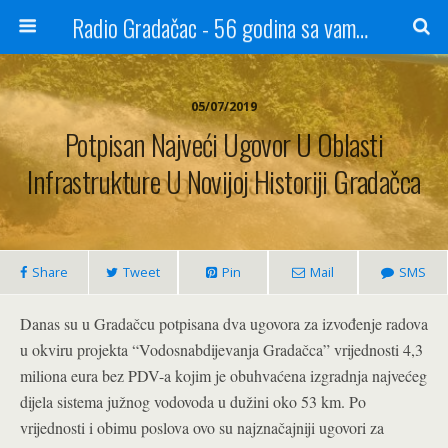
Radio Gradačac - 56 godina sa vama...
05/07/2019
Potpisan Najveći Ugovor U Oblasti
Infrastrukture U Novijoj Historiji Gradačca
Share
Tweet
Pin
Mail
SMS
Danas su u Gradačcu potpisana dva ugovora za izvođenje radova
u okviru projekta “Vodosnabdijevanja Gradačca” vrijednosti 4,3
miliona eura bez PDV-a kojim je obuhvaćena izgradnja najvećeg
dijela sistema južnog vodovoda u dužini oko 53 km. Po
vrijednosti i obimu poslova ovo su najznačajniji ugovori za