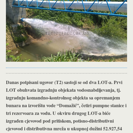
Danas potpisani ugovor (T2) sastoji se od dva LOT-a. Prvi
LOT obuhvata izgradnju objekata vodosnabdijevanja, tj.
izgradnju komandno-kontrolnog objekta sa opremanjem
bunara na izvorištu vode “Domažić”, četiri pumpne stanice i
tri rezervoara za vodu. U okviru drugog LOT-a biće
izgrađen cjevovod pod pritiskom, potisno-distributivni
cjevovod i distributivna mreža u ukupnoj dužini 52.927,54