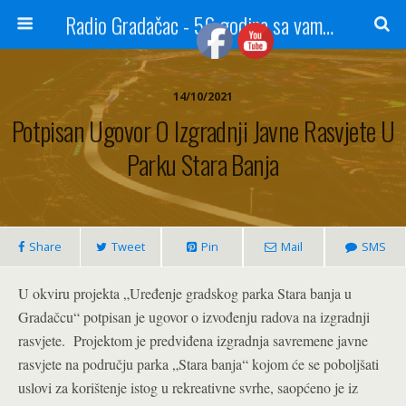
Radio Gradačac - 56 godina sa vama...
14/10/2021
Potpisan Ugovor O Izgradnji Javne Rasvjete U
Parku Stara Banja
Share
Tweet
Pin
Mail
SMS
U okviru projekta „Uređenje gradskog parka Stara banja u
Gradačcu“ potpisan je ugovor o izvođenju radova na izgradnji
rasvjete. Projektom je predviđena izgradnja savremene javne
rasvjete na području parka „Stara banja“ kojom će se poboljšati
uslovi za korištenje istog u rekreativne svrhe, saopćeno je iz