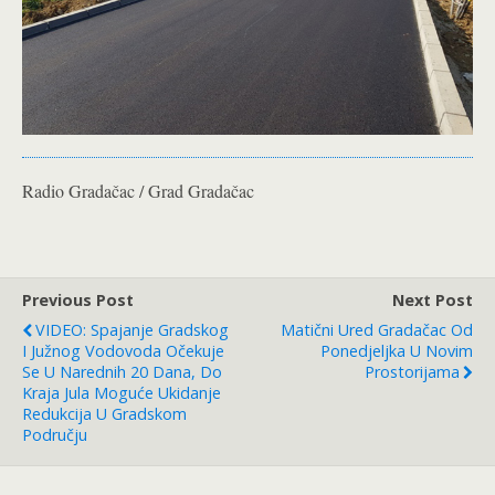
Radio Gradačac / Grad Gradačac
Previous Post
Next Post
VIDEO: Spajanje Gradskog
Matični Ured Gradačac Od
I Južnog Vodovoda Očekuje
Ponedjeljka U Novim
Se U Narednih 20 Dana, Do
Prostorijama
Kraja Jula Moguće Ukidanje
Redukcija U Gradskom
Području