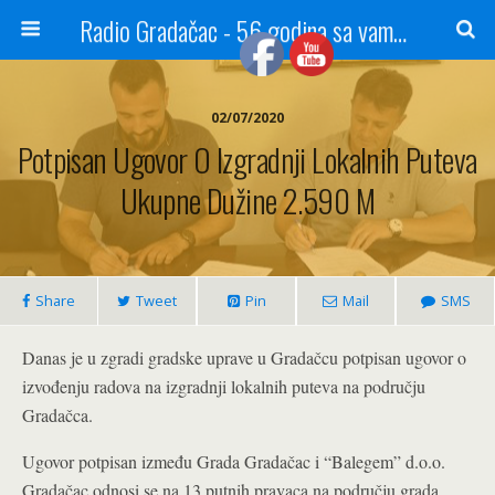
Radio Gradačac - 56 godina sa vama...
02/07/2020
Potpisan Ugovor O Izgradnji Lokalnih Puteva
Ukupne Dužine 2.590 M
Share
Tweet
Pin
Mail
SMS
Danas je u zgradi gradske uprave u Gradačcu potpisan ugovor o
izvođenju radova na izgradnji lokalnih puteva na području
Gradačca.
Ugovor potpisan između Grada Gradačac i “Balegem” d.o.o.
Gradačac odnosi se na 13 putnih pravaca na području grada