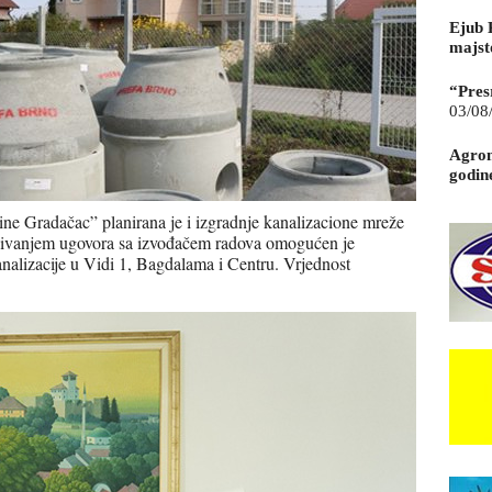
Ejub 
majst
“Pres
03/08
Agrom
godin
ne Gradačac” planirana je i izgradnje kanalizacione mreže
isivanjem ugovora sa izvođačem radova omogućen je
kanalizacije u Vidi 1, Bagdalama i Centru. Vrjednost