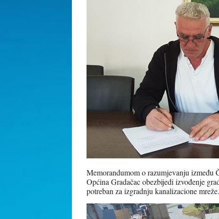
Memorandumom o razumjevanju između Češk
Općina Gradačac obezbijedi izvođenje građe
potreban za izgradnju kanalizacione mreže