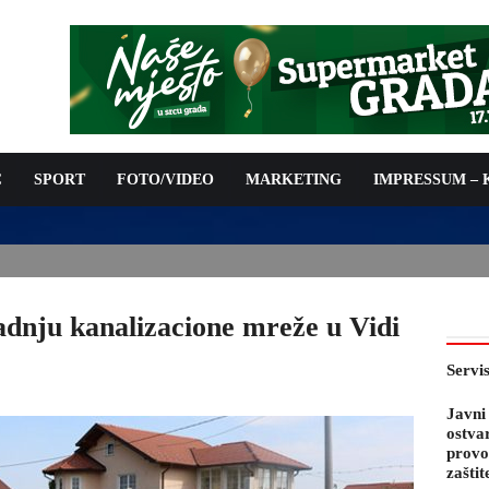
C
SPORT
FOTO/VIDEO
MARKETING
IMPRESSUM –
PODNOŠENJE ZAHTJEVA ZA OSTVARIVANJE PRAVA NA
 TROŠKOVA PROVOĐENJA PROGRAMA PREVENTIVNIH MJERA
 KOZA
adnju kanalizacione mreže u Vidi
Servi
Javni
ostva
provo
zaštit