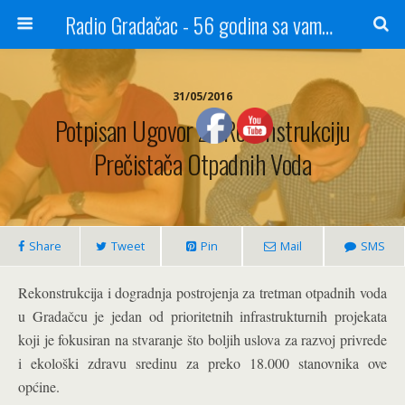
Radio Gradačac - 56 godina sa vama...
31/05/2016
Potpisan Ugovor Za Rekonstrukciju
Prečistača Otpadnih Voda
Share
Tweet
Pin
Mail
SMS
Rekonstrukcija i dogradnja postrojenja za tretman otpadnih voda
u Gradačcu je jedan od prioritetnih infrastrukturnih projekata
koji je fokusiran na stvaranje što boljih uslova za razvoj privrede
i ekološki zdravu sredinu za preko 18.000 stanovnika ove
općine.