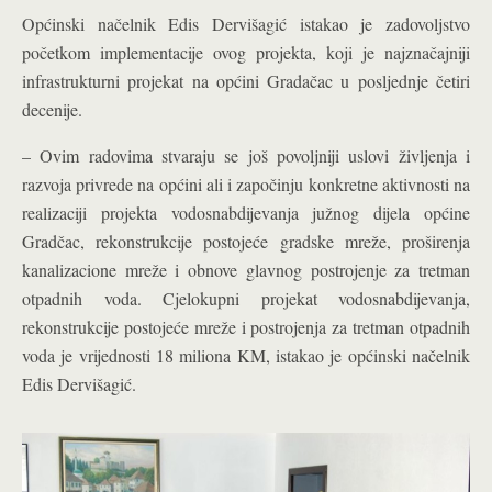
Općinski načelnik Edis Dervišagić istakao je zadovoljstvo
početkom implementacije ovog projekta, koji je najznačajniji
infrastrukturni projekat na općini Gradačac u posljednje četiri
decenije.
– Ovim radovima stvaraju se još povoljniji uslovi življenja i
razvoja privrede na općini ali i započinju konkretne aktivnosti na
realizaciji projekta vodosnabdijevanja južnog dijela općine
Gradčac, rekonstrukcije postojeće gradske mreže, proširenja
kanalizacione mreže i obnove glavnog postrojenje za tretman
otpadnih voda. Cjelokupni projekat vodosnabdijevanja,
rekonstrukcije postojeće mreže i postrojenja za tretman otpadnih
voda je vrijednosti 18 miliona KM, istakao je općinski načelnik
Edis Dervišagić.