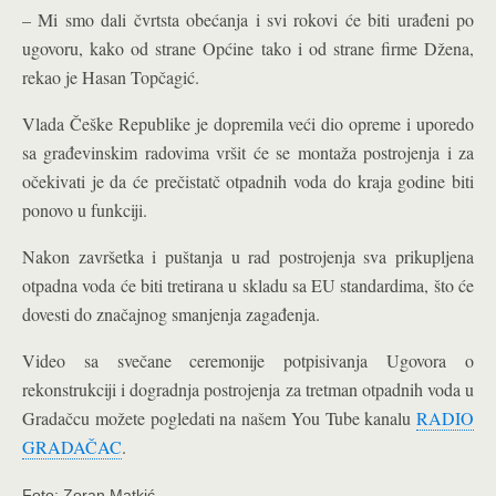
– Mi smo dali čvrtsta obećanja i svi rokovi će biti urađeni po
ugovoru, kako od strane Općine tako i od strane firme Džena,
rekao je Hasan Topčagić.
Vlada Češke Republike je dopremila veći dio opreme i uporedo
sa građevinskim radovima vršit će se montaža postrojenja i za
očekivati je da će prečistatč otpadnih voda do kraja godine biti
ponovo u funkciji.
Nakon završetka i puštanja u rad postrojenja sva prikupljena
otpadna voda će biti tretirana u skladu sa EU standardima, što će
dovesti do značajnog smanjenja zagađenja.
Video sa svečane ceremonije potpisivanja Ugovora o
rekonstrukciji i dogradnja postrojenja za tretman otpadnih voda u
Gradačcu možete pogledati na našem You Tube kanalu
RADIO
GRADAČAC
.
Foto: Zoran Matkić