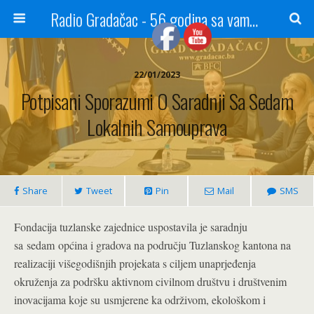
Radio Gradačac - 56 godina sa vama...
22/01/2023
Potpisani Sporazumi O Saradnji Sa Sedam
Lokalnih Samouprava
Share
Tweet
Pin
Mail
SMS
Fondacija tuzlanske zajednice uspostavila je saradnju
sa sedam
općina i gradova na području Tuzlanskog kantona na
realizaciji višegodišnjih projekata s ciljem unaprjeđenja
okruženja za podršku aktivnom civilnom društvu i društvenim
inovacijama koje su usmjerene ka održivom, ekološkom i