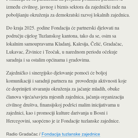
između civilnog, javnog i biznis sektora da zajednički rade na
poboljšanju okruženja za demokratski razvoj lokalnih zajednica.
Do kraja 2025. godine Fondacija će partnerski djelovati na
području cijelog Tuzlanskog kantona, tako da se, osim sa
lokalnim samoupravama Kladanj, Kalesija, Čelić, Gradačac,
Lukavac, Živinice i Teočak, u narednom periodu očekuje
saradnja i sa ostalim općinama i gradovima.
Zajedničko i sinergijsko djelovanje pomoći će boljoj
komunikaciji i saradnji partnera na provođenju aktivnosti koje
će doprinijeti stvaranju okruženja za jačanje mladih, obuke
članova vijeća/savjeta mjesnih zajednica, jačanja organizacija
civilnog društva, finansijskoj podršci malim inicijativama u
zajednici, kao i promociji kulture darivanja u Bosni i
Hercegovini, saopćeno je iz Fondacije tuzlanske zajednice.
Radio Gradačac /
Fondacija tuzlanske zajednice