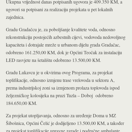
Ukupna vrijednost danas potpisanih ugovora je 409.350 KM, a
ugovori su potpisani za realizaciju projekata u pet lokalnih
zajednica.
Gradu Gradačcu je, za poboljšanje kvalitete voda, odnosno
rekonstrukciju postojećih azbestnih cijevi, vodovoda nedovoljnog
kapaciteta i dotrajale mreže u urbanom dijelu grada Gradačac,
odobreno 161.250,00 KM, dok je Općini Teočak za instalaciju
LED rasvjete na šetalištu odobreno 13.500,00 KM.
Gradu Lukavcu je u okvirima ovog Programa, za projekat
toplifikacije, odnosno izmjenu trase vrelovoda u sektoru A,
prema industrijskoj zoni sa izmjenom prolaza toplovoda ispod
željezničkog kolosijeka na pruzi Tuzla – Doboj odobreno
184.650,00 KM.
Za projekat utopljavanja, odnosno za uređenje Doma u MZ
Šibošnica, Općini Čelić je dodijeljeno 13.500,00 KM, a također
za projekat toplifikacije upravne zgrade i područne ambulante