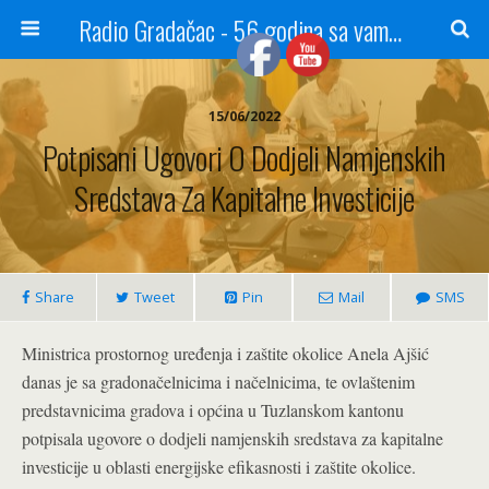
Radio Gradačac - 56 godina sa vama...
15/06/2022
Potpisani Ugovori O Dodjeli Namjenskih
Sredstava Za Kapitalne Investicije
Share
Tweet
Pin
Mail
SMS
Ministrica prostornog uređenja i zaštite okolice Anela Ajšić
danas je sa gradonačelnicima i načelnicima, te ovlaštenim
predstavnicima gradova i općina u Tuzlanskom kantonu
potpisala ugovore o dodjeli namjenskih sredstava za kapitalne
investicije u oblasti energijske efikasnosti i zaštite okolice.