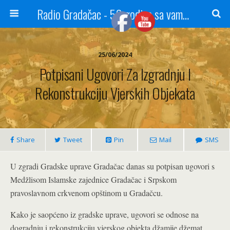
Radio Gradačac - 56 godina sa vama...
25/06/2024
Potpisani Ugovori Za Izgradnju I
Rekonstrukciju Vjerskih Objekata
Share
Tweet
Pin
Mail
SMS
U zgradi Gradske uprave Gradačac danas su potpisan ugovori s
Medžlisom Islamske zajednice Gradačac i Srpskom
pravoslavnom crkvenom opštinom u Gradačcu.
Kako je saopćeno iz gradske uprave, ugovori se odnose na
dogradnju i rekonstrukciju vjerskog objekta džamije džemat