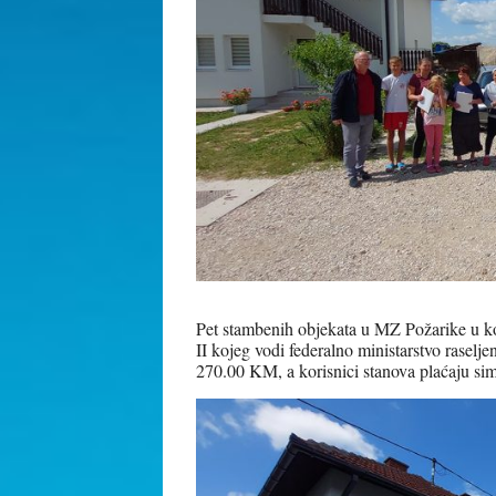
Pet stambenih objekata u MZ Požarike u ko
II kojeg vodi federalno ministarstvo raselje
270.00 KM, a korisnici stanova plaćaju sim