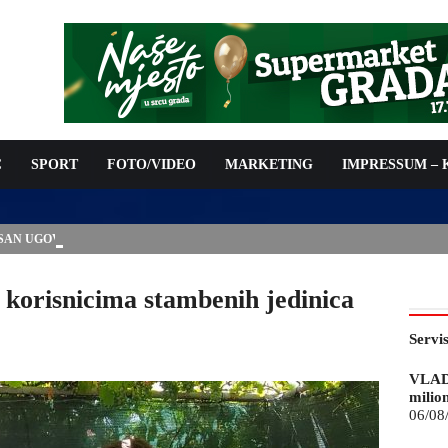
C
SPORT
FOTO/VIDEO
MARKETING
IMPRESSUM –
ISAN UGOVOR: 6,9 MILIONA KM ZA VODOSNABDIJEVANJE
 korisnicima stambenih jedinica
Servi
VLAD
milio
06/08