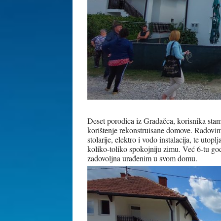
Deset porodica iz Gradačca, korisnika stamb
korištenje rekonstruisane domove. Radovima 
stolarije, elektro i vodo instalacija, te uto
koliko-toliko spokojniju zimu. Već 6-tu go
zadovoljna urađenim u svom domu.