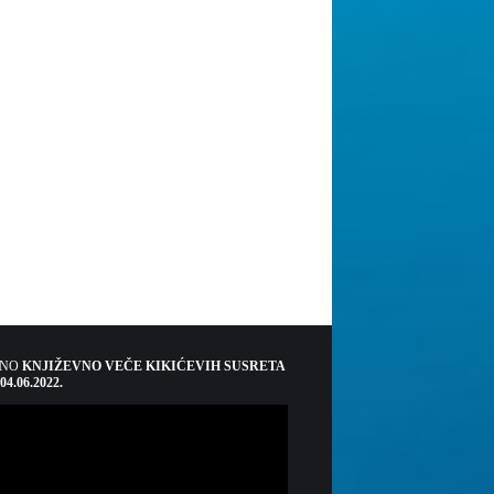
ŠNO
KNJIŽEVNO VEČE KIKIĆEVIH SUSRETA
 04.06.2022.