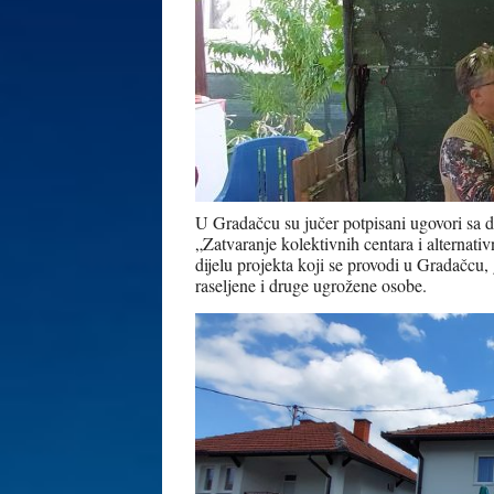
U Gradačcu su jučer potpisani ugovori sa d
„Zatvaranje kolektivnih centara i alternati
dijelu projekta koji se provodi u Gradačcu,
raseljene i druge ugrožene osobe.