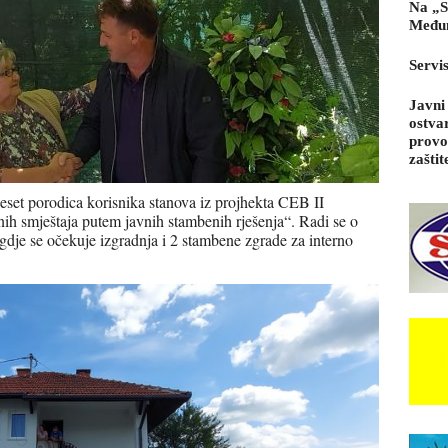
Na „S
Međun
Servi
Javni
ostva
provo
zaštit
eset porodica korisnika stanova iz projhekta CEB II
vnih smještaja putem javnih stambenih rješenja“. Radi se o
 gdje se očekuje izgradnja i 2 stambene zgrade za interno