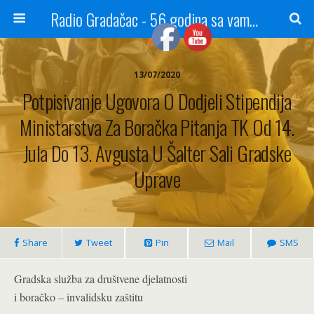
Radio Gradačac - 56 godina sa vama...
13/07/2020
Potpisivanje Ugovora O Dodjeli Stipendija
Ministarstva Za Boračka Pitanja TK Od 14.
Jula Do 13. Avgusta U Šalter Sali Gradske
Uprave
Share
Tweet
Pin
Mail
SMS
Gradska služba za društvene djelatnosti
i boračko – invalidsku zaštitu