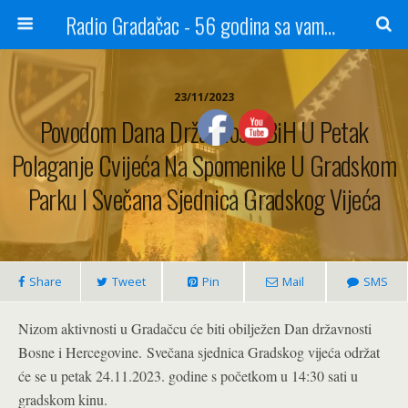
Radio Gradačac - 56 godina sa vama...
23/11/2023
Povodom Dana Državnosti BiH U Petak
Polaganje Cvijeća Na Spomenike U Gradskom
Parku I Svečana Sjednica Gradskog Vijeća
Share
Tweet
Pin
Mail
SMS
Nizom aktivnosti u Gradačcu će biti obilježen Dan državnosti
Bosne i Hercegovine.
Svečana sjednica Gradskog vijeća održat
će se u petak 24.11.2023. godine s početkom u 14:30 sati u
gradskom kinu.