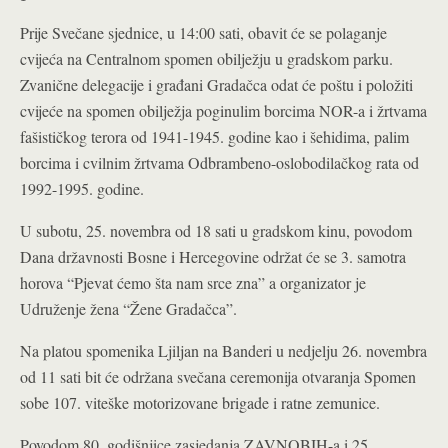
Prije Svečane sjednice, u 14:00 sati, obavit će se polaganje
cvijeća na Centralnom spomen obilježju u gradskom parku.
Zvanične delegacije i građani Gradačca odat će poštu i položiti
cvijeće na spomen obilježja poginulim borcima NOR-a i žrtvama
fašističkog terora od 1941-1945. godine kao i šehidima, palim
borcima i cvilnim žrtvama Odbrambeno-oslobodilačkog rata od
1992-1995. godine.
U subotu, 25. novembra od 18 sati u gradskom kinu, povodom
Dana državnosti Bosne i Hercegovine održat će se 3. samotra
horova “Pjevat ćemo šta nam srce zna” a organizator je
Udruženje žena “Žene Gradačca”.
Na platou spomenika Ljiljan na Banderi u nedjelju 26. novembra
od 11 sati bit će održana svečana ceremonija otvaranja Spomen
sobe 107. viteške motorizovane brigade i ratne zemunice.
Povodom 80. godišnjice zasjedanja ZAVNOBIH-a i 25.