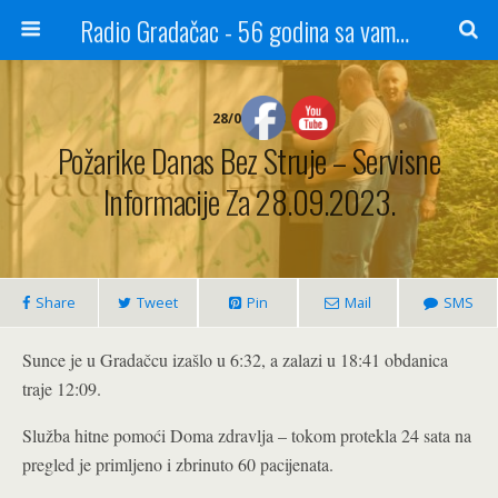
Radio Gradačac - 56 godina sa vama...
28/09/2023
Požarike Danas Bez Struje – Servisne
Informacije Za 28.09.2023.
Share
Tweet
Pin
Mail
SMS
Sunce je u Gradačcu izašlo u 6:32, a zalazi u 18:41 obdanica
traje 12:09.
Služba hitne pomoći Doma zdravlja – tokom protekla 24 sata na
pregled je primljeno i zbrinuto 60 pacijenata.