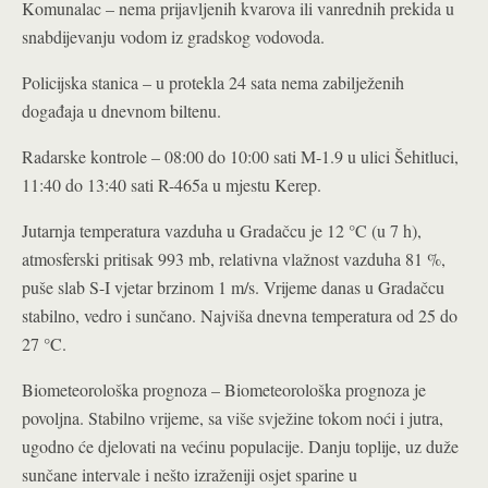
Komunalac – nema prijavljenih kvarova ili vanrednih prekida u
snabdijevanju vodom iz gradskog vodovoda.
Policijska stanica – u protekla 24 sata nema zabilježenih
događaja u dnevnom biltenu.
Radarske kontrole – 08:00 do 10:00 sati M-1.9 u ulici Šehitluci,
11:40 do 13:40 sati R-465a u mjestu Kerep.
Jutarnja temperatura vazduha u Gradačcu je 12 °C (u 7 h),
atmosferski pritisak 993 mb, relativna vlažnost vazduha 81 %,
puše slab S-I vjetar brzinom 1 m/s. Vrijeme danas u Gradačcu
stabilno, vedro i sunčano. Najviša dnevna temperatura od 25 do
27 °C.
Biometeorološka prognoza – Biometeorološka prognoza je
povoljna. Stabilno vrijeme, sa više svježine tokom noći i jutra,
ugodno će djelovati na većinu populacije. Danju toplije, uz duže
sunčane intervale i nešto izraženiji osjet sparine u