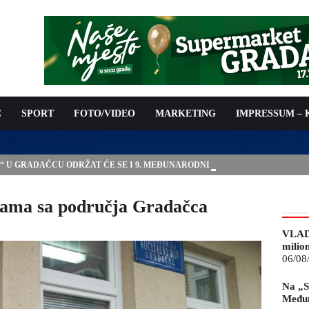
C
SPORT
FOTO/VIDEO
MARKETING
IMPRESSUM –
E“ U GRADAČCU ODRŽAT ĆE SE I 9. MEĐUNARODNI SAJAM
jama sa područja Gradačca
VLAD
milio
06/08
Na „S
Međun