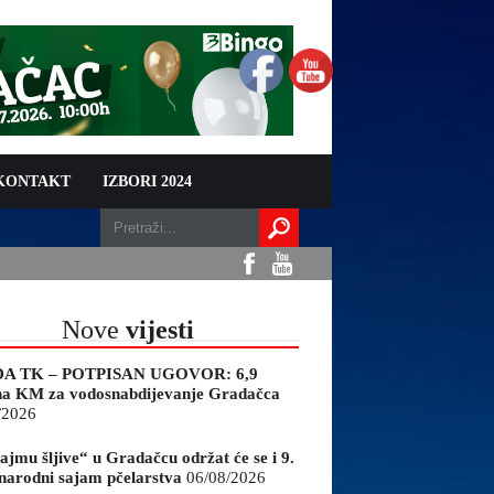
 KONTAKT
IZBORI 2024
Nove
vijesti
A TK – POTPISAN UGOVOR: 6,9
na KM za vodosnabdijevanje Gradačca
/2026
ajmu šljive“ u Gradačcu održat će se i 9.
arodni sajam pčelarstva
06/08/2026