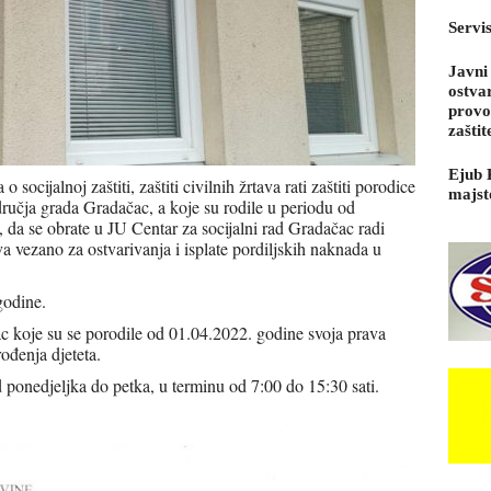
Servi
Javni
ostva
provo
zaštit
Ejub 
ijalnoj zaštiti, zaštiti civilnih žrtava rati zaštiti porodice
majst
ručja grada Gradačac, a koje su rodile u periodu od
da se obrate u JU Centar za socijalni rad Gradačac radi
 vezano za ostvarivanja i isplate pordiljskih naknada u
godine.
c koje su se porodile od 01.04.2022. godine svoja prava
ođenja djeteta.
 ponedjeljka do petka, u terminu od 7:00 do 15:30 sati.