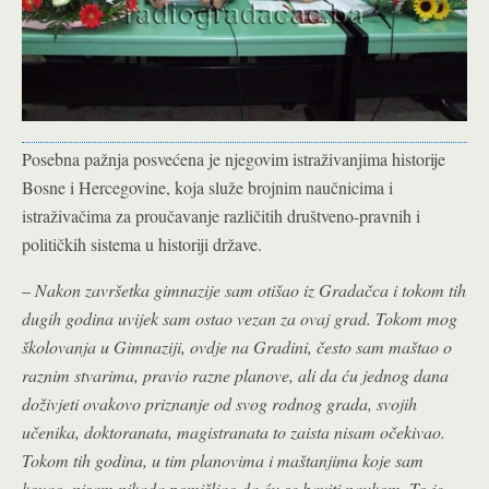
Posebna pažnja posvećena je njegovim istraživanjima historije
Bosne i Hercegovine, koja služe brojnim naučnicima i
istraživačima za proučavanje različitih društveno-pravnih i
političkih sistema u historiji države.
–
Nakon završetka gimnazije sam otišao iz Gradačca i tokom tih
dugih godina uvijek sam ostao vezan za ovaj grad. Tokom mog
školovanja u Gimnaziji, ovdje na Gradini, često sam maštao o
raznim stvarima, pravio razne planove, ali da ću jednog dana
doživjeti ovakovo priznanje od svog rodnog grada, svojih
učenika, doktoranata, magistranata to zaista nisam očekivao.
Tokom tih godina, u tim planovima i maštanjima koje sam
kovao, nisam nikada pomišljao da ću se baviti naukom. To je