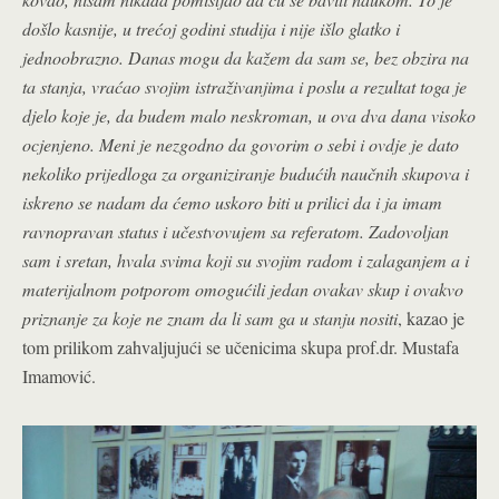
došlo kasnije, u trećoj godini studija i nije išlo glatko i
jednoobrazno. Danas mogu da kažem da sam se, bez obzira na
ta stanja, vraćao svojim istraživanjima i poslu a rezultat toga je
djelo koje je, da budem malo neskroman, u ova dva dana visoko
ocjenjeno. Meni je nezgodno da govorim o sebi i ovdje je dato
nekoliko prijedloga za organiziranje budućih naučnih skupova i
iskreno se nadam da ćemo uskoro biti u prilici da i ja imam
ravnopravan status i učestvovujem sa referatom. Zadovoljan
sam i sretan, hvala svima koji su svojim radom i zalaganjem a i
materijalnom potporom omogućili jedan ovakav skup i ovakvo
priznanje za koje ne znam da li sam ga u stanju nositi
, kazao je
tom prilikom zahvaljujući se učenicima skupa prof.dr. Mustafa
Imamović.