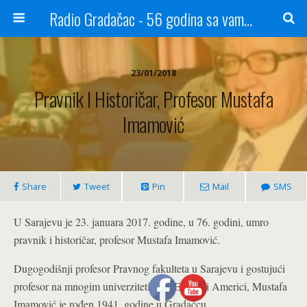
Radio Gradačac - 56 godina sa vama...
23/01/2018
Pravnik I Historičar, Profesor Mustafa
Imamović
Share
Tweet
Pin
Mail
SMS
U Sarajevu je 23. januara 2017. godine, u 76. godini, umro
pravnik i historičar, profesor Mustafa Imamović.
Dugogodišnji profesor Pravnog fakulteta u Sarajevu i gostujući
profesor na mnogim univerzitetima u Evropi i Americi, Mustafa
Imamović je rođen 1941. godine u Gradačcu.