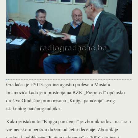
Gradačac je i 2013. godine ugostio profesora Mustafu
Imamovića kada je u prostorijama BZK „Preporod“ općinsko
društvo Gradačac promovisana „Knjiga pamćenja“ ovog
istaknutog naučnog radnika.
Kako je istaknuto “Knjiga pamćenja” je zbornik radova nastao u
vremenskom periodu dužem od četiri decenije. Zbornik je
nastavak publikacije “Knjige i zbivanja” iz 2008. godine. i