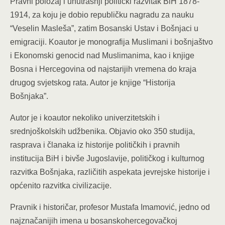
Pravni položaj i unutrašnji politički razvitak BiH 1878-
1914, za koju je dobio republičku nagradu za nauku
“Veselin Masleša”, zatim Bosanski Ustav i Bošnjaci u
emigraciji. Koautor je monografija Muslimani i bošnjaštvo
i Ekonomski genocid nad Muslimanima, kao i knjige
Bosna i Hercegovina od najstarijih vremena do kraja
drugog svjetskog rata. Autor je knjige “Historija
Bošnjaka”.
Autor je i koautor nekoliko univerzitetskih i
srednjoškolskih udžbenika. Objavio oko 350 studija,
rasprava i članaka iz historije političkih i pravnih
institucija BiH i bivše Jugoslavije, političkog i kulturnog
razvitka Bošnjaka, različitih aspekata jevrejske historije i
općenito razvitka civilizacije.
Pravnik i historičar, profesor Mustafa Imamović, jedno od
najznačanijih imena u bosanskohercegovačkoj