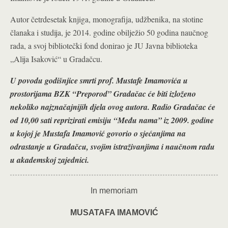
Autor četrdesetak knjiga, monografija, udžbenika, na stotine
članaka i studija, je 2014. godine obilježio 50 godina naučnog
rada, a svoj bibliotečki fond donirao je JU Javna biblioteka
„Alija Isaković“ u Gradačcu.
U povodu godišnjice smrti prof. Mustafe Imamovića u
prostorijama BZK “Preporod” Gradačac će biti izloženo
nekoliko najznačajnijih djela ovog autora. Radio Gradačac će
od 10,00 sati reprizirati emisiju “Među nama” iz 2009. godine
u kojoj je Mustafa Imamović govorio o sjećanjima na
odrastanje u Gradačcu, svojim istraživanjima i naučnom radu
u akademskoj zajednici.
In memoriam
MUSATAFA IMAMOVIĆ