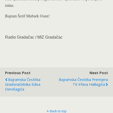
istine.
Bajram Šerif Mubark Osun!
Radio Gradačac / MIZ Gradačac
Previous Post
Next Post
Bajramska Čestitka
Bajramska Čestitka Premijera
Gradonačelnika Edisa
TK Irfana Halilagića
Dervišagića
Back to top