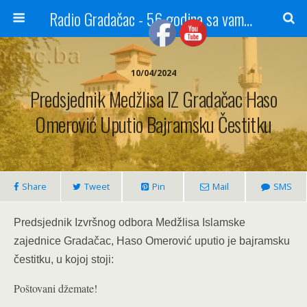
Radio Gradačac - 56 godina sa vama...
10/04/2024
Predsjednik Medžlisa IZ Gradačac Haso
Omerović Uputio Bajramsku Čestitku
Share
Tweet
Pin
Mail
SMS
Predsjednik Izvršnog odbora Medžlisa Islamske
zajednice Gradačac, Haso Omerović uputio je bajramsku
čestitku, u kojoj stoji:
Poštovani džemate!