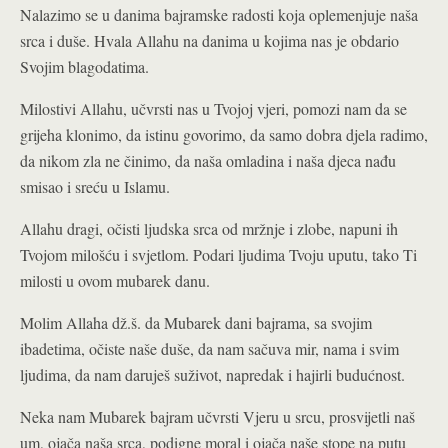
Nalazimo se u danima bajramske radosti koja oplemenjuje naša
srca i duše. Hvala Allahu na danima u kojima nas je obdario
Svojim blagodatima.
Milostivi Allahu, učvrsti nas u Tvojoj vjeri, pomozi nam da se
grijeha klonimo, da istinu govorimo, da samo dobra djela radimo,
da nikom zla ne činimo, da naša omladina i naša djeca nađu
smisao i sreću u Islamu.
Allahu dragi, očisti ljudska srca od mržnje i zlobe, napuni ih
Tvojom milošću i svjetlom. Podari ljudima Tvoju uputu, tako Ti
milosti u ovom mubarek danu.
Molim Allaha dž.š. da Mubarek dani bajrama, sa svojim
ibadetima, očiste naše duše, da nam sačuva mir, nama i svim
ljudima, da nam daruješ suživot, napredak i hajirli budućnost.
Neka nam Mubarek bajram učvrsti Vjeru u srcu, prosvijetli naš
um, ojača naša srca, podigne moral i ojača naše stope na putu