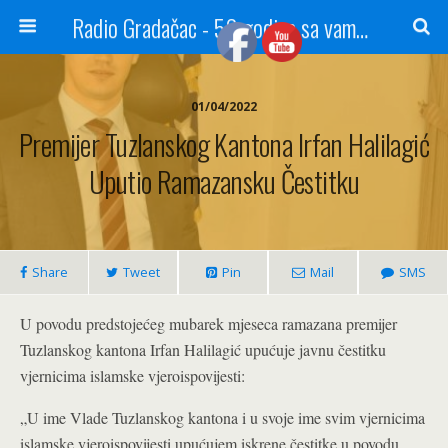
Radio Gradačac - 56 godina sa vama...
01/04/2022
Premijer Tuzlanskog Kantona Irfan Halilagić
Uputio Ramazansku Čestitku
Share
Tweet
Pin
Mail
SMS
U povodu predstojećeg mubarek mjeseca ramazana premijer
Tuzlanskog kantona Irfan Halilagić upućuje javnu čestitku
vjernicima islamske vjeroispovijesti:
„U ime Vlade Tuzlanskog kantona i u svoje ime svim vjernicima
islamske vjeroispovijesti upućujem iskrene čestitke u povodu