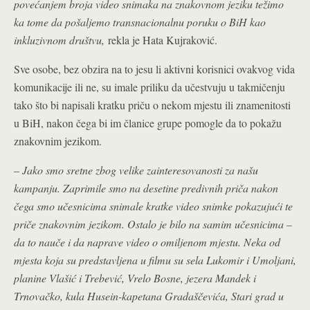
povećanjem broja video snimaka na znakovnom jeziku težimo
ka tome da pošaljemo transnacionalnu poruku o BiH kao
inkluzivnom društvu,
rekla je Hata Kujraković.
Sve osobe, bez obzira na to jesu li aktivni korisnici ovakvog vida
komunikacije ili ne, su imale priliku da učestvuju u takmičenju
tako što bi napisali kratku priču o nekom mjestu ili znamenitosti
u BiH, nakon čega bi im članice grupe pomogle da to pokažu
znakovnim jezikom.
–
Jako smo sretne zbog velike zainteresovanosti za našu
kampanju. Zaprimile smo na desetine predivnih priča nakon
čega smo učesnicima snimale kratke video snimke pokazujući te
priče znakovnim jezikom. Ostalo je bilo na samim učesnicima –
da to nauče i da naprave video o omiljenom mjestu. Neka od
mjesta koja su predstavljena u filmu su sela Lukomir i Umoljani,
planine Vlašić i Trebević, Vrelo Bosne, jezera Mandek i
Trnovačko, kula Husein-kapetana Gradaščevića, Stari grad u