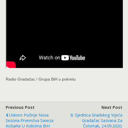
Radio Gradačac / Grupa BiH u pokretu
Previous Post
Next Post
Uskoro Počinje Nova
8. Sjednica Gradskog Vijeća
Sezona Prvenstva Saveza
Gradačac Sazvana Za
Košarke U Kolicima BiH
Četvrtak, 24.09.2020.