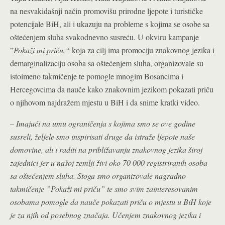
na nesvakidašnji način promovišu prirodne ljepote i turističke
potencijale BiH, ali i ukazuju na probleme s kojima se osobe sa
oštećenjem sluha svakodnevno susreću. U okviru kampanje
”
Pokaži mi priču,“
koja za cilj ima promociju znakovnog jezika i
demarginalizaciju osoba sa oštećenjem sluha, organizovale su
istoimeno takmičenje te pomogle mnogim Bosancima i
Hercegovcima da nauče kako znakovnim jezikom pokazati priču
o njihovom najdražem mjestu u BiH i da snime kratki video.
–
Imajući na umu ograničenja s kojima smo se ove godine
susreli, željele smo inspirisati druge da istraže ljepote naše
domovine, ali i raditi na približavanju znakovnog jezika široj
zajednici jer u našoj zemlji živi oko 70 000 registriranih osoba
sa oštećenjem sluha. Stoga smo organizovale nagradno
takmičenje ”Pokaži mi priču” te smo svim zainteresovanim
osobama pomogle da nauče pokazati priču o mjestu u BiH koje
je za njih od posebnog značaja. Učenjem znakovnog jezika i