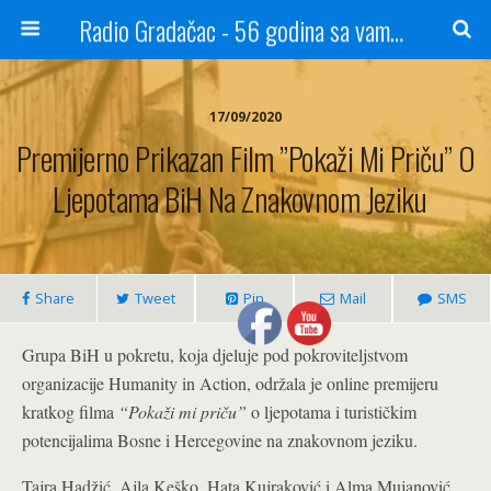
Radio Gradačac - 56 godina sa vama...
17/09/2020
Premijerno Prikazan Film ”Pokaži Mi Priču” O
Ljepotama BiH Na Znakovnom Jeziku
Share
Tweet
Pin
Mail
SMS
Grupa BiH u pokretu, koja djeluje pod pokroviteljstvom
organizacije Humanity in Action, održala je online premijeru
kratkog filma
“Pokaži mi priču”
o ljepotama i turističkim
potencijalima Bosne i Hercegovine na znakovnom jeziku.
Tajra Hadžić, Ajla Keško, Hata Kujraković i Alma Mujanović