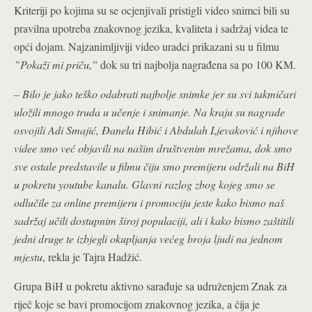
Kriteriji po kojima su se ocjenjivali pristigli video snimci bili su
pravilna upotreba znakovnog jezika, kvaliteta i sadržaj videa te
opći dojam. Najzanimljiviji video uradci prikazani su u filmu
”Pokaži mi priču,”
dok su tri najbolja nagrađena sa po 100 KM.
–
Bilo je jako teško odabrati najbolje snimke jer su svi takmičari
uložili mnogo truda u učenje i snimanje. Na kraju su nagrade
osvojili Adi Smajić, Đanela Hibić i Abdulah Ljevaković i njihove
videe smo već objavili na našim društvenim mrežama, dok smo
sve ostale predstavile u filmu čiju smo premijeru održali na BiH
u pokretu youtube kanalu. Glavni razlog zbog kojeg smo se
odlučile za online premijeru i promociju jeste kako bismo naš
sadržaj učili dostupnim široj populaciji, ali i kako bismo zaštitili
jedni druge te izbjegli okupljanja većeg broja ljudi na jednom
mjestu
, rekla je Tajra Hadžić.
Grupa BiH u pokretu aktivno sarađuje sa udruženjem Znak za
riječ koje se bavi promocijom znakovnog jezika, a čija je