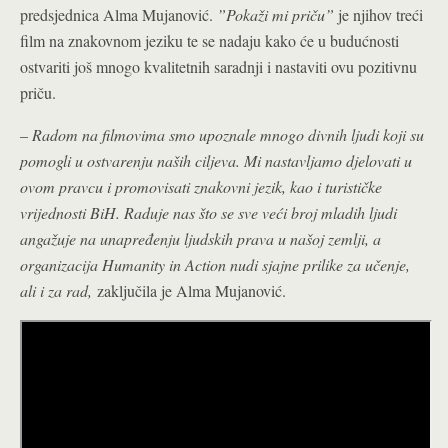
predsjednica Alma Mujanović.
”Pokaži mi priču”
je njihov treći
film na znakovnom jeziku te se nadaju kako će u budućnosti
ostvariti još mnogo kvalitetnih saradnji i nastaviti ovu pozitivnu
priču.
–
Radom na filmovima smo upoznale mnogo divnih ljudi koji su
pomogli u ostvarenju naših ciljeva. Mi nastavljamo djelovati u
ovom pravcu i promovisati znakovni jezik, kao i turističke
vrijednosti BiH. Raduje nas što se sve veći broj mladih ljudi
angažuje na unapređenju ljudskih prava u našoj zemlji, a
organizacija Humanity in Action nudi sjajne prilike za učenje,
ali i za rad,
zaključila je Alma Mujanović.