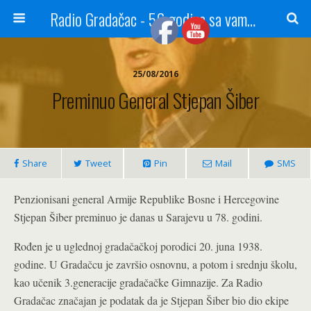
Radio Gradačac - 56 godina sa vama...
25/08/2016
Preminuo General Stjepan Šiber
Share
Tweet
Pin
Mail
SMS
Penzionisani general Armije Republike Bosne i Hercegovine
Stjepan Šiber preminuo je danas u Sarajevu u 78. godini.
Rođen je u uglednoj gradačačkoj porodici 20. juna 1938.
godine. U Gradačcu je završio osnovnu, a potom i srednju školu,
kao učenik 3.generacije gradačačke Gimnazije. Za Radio
Gradačac značajan je podatak da je Stjepan Šiber bio dio ekipe