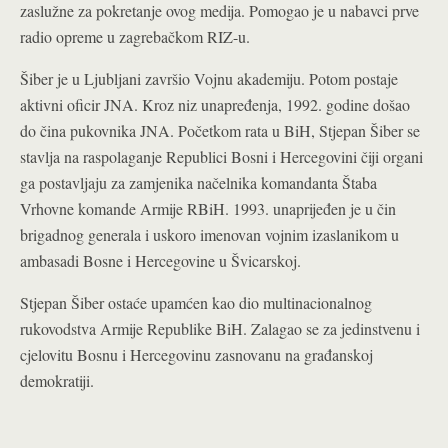
zaslužne za pokretanje ovog medija. Pomogao je u nabavci prve
radio opreme u zagrebačkom RIZ-u.
Šiber je u Ljubljani završio Vojnu akademiju. Potom postaje
aktivni oficir JNA. Kroz niz unapređenja, 1992. godine došao
do čina pukovnika JNA. Početkom rata u BiH, Stjepan Šiber se
stavlja na raspolaganje Republici Bosni i Hercegovini čiji organi
ga postavljaju za zamjenika načelnika komandanta Štaba
Vrhovne komande Armije RBiH. 1993. unaprijeđen je u čin
brigadnog generala i uskoro imenovan vojnim izaslanikom u
ambasadi Bosne i Hercegovine u Švicarskoj.
Stjepan Šiber ostaće upamćen kao dio multinacionalnog
rukovodstva Armije Republike BiH. Zalagao se za jedinstvenu i
cjelovitu Bosnu i Hercegovinu zasnovanu na građanskoj
demokratiji.