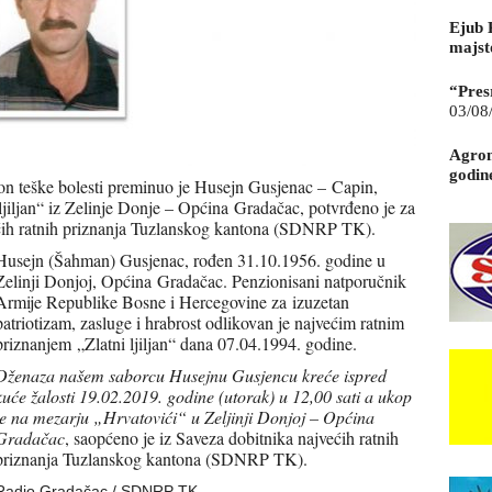
Ejub 
majst
“Pres
03/08
Agrom
godin
on teške bolesti preminuo je Husejn Gusjenac – Capin,
ljiljan“ iz Zelinje Donje – Općina Gradačac, potvrđeno je za
ećih ratnih priznanja Tuzlanskog kantona (SDNRP TK).
Husejn (Šahman) Gusjenac, rođen 31.10.1956. godine u
Zelinji Donjoj, Općina Gradačac. Penzionisani natporučnik
Armije Republike Bosne i Hercegovine za izuzetan
patriotizam, zasluge i hrabrost odlikovan je najvećim ratnim
priznanjem „Zlatni ljiljan“ dana 07.04.1994. godine.
Dženaza našem saborcu Husejnu Gusjencu kreće ispred
kuće žalosti 19.02.2019. godine (utorak) u 12,00 sati a ukop
je na mezarju „Hrvatovići“ u Zeljinji Donjoj – Općina
Gradačac
, saopćeno je iz Saveza dobitnika najvećih ratnih
priznanja Tuzlanskog kantona (SDNRP TK).
Radio Gradačac / SDNRP TK