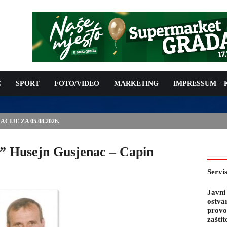
C
SPORT
FOTO/VIDEO
MARKETING
IMPRESSUM –
IJE ZA 05.08.2026.
n” Husejn Gusjenac – Capin
Servi
Javni
ostva
provo
zaštit