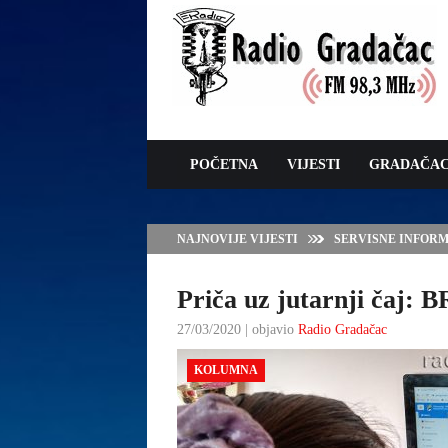
POČETNA
VIJESTI
GRADAČA
NAJNOVIJE VIJESTI
JAVNI POZIV ZA 
SUFINANSIRANJE
ZAŠTITE OVACA I
Priča uz jutarnji ča
27/03/2020 | objavio
Radio Gradačac
KOLUMNA