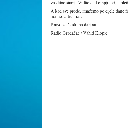
vas čine stariji. Vidite da kompjuteri, tablet
A kad sve prođe, imaćemo po cijele dane fiz
trčimo… trčimo…
Bravo za školu na daljinu …
Radio Gradačac / Vahid Klopić