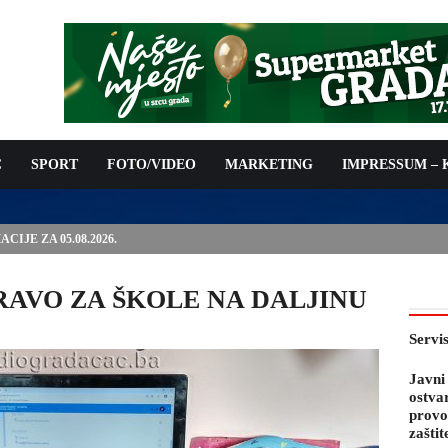
C
SPORT
FOTO/VIDEO
MARKETING
IMPRESSUM –
PODNOŠENJE ZAHTJEVA ZA OSTVARIVANJE PRAVA NA
 TROŠKOVA PROVOĐENJA PROGRAMA PREVENTIVNIH MJERA
 KOZA
j: BRAVO ZA ŠKOLE NA DALJINU
Servi
Javni
ostva
provo
zaštit