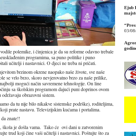
Ejub 
majst
“Pres
03/08
Agrom
godin
odile polemike, i činjenica je da su reforme odavno trebale
 neusklađenim programima, sa puno politike i puno
li učitelji i nastavnici. O djeci ne treba ni pričati.
njevitom brzinom okrene naopako naše živote, sve naše
ole se vrlo brzo, skoro nevjerovatno brzo za naše prilike,
na najbolji mogući način savremene tehnologije. On line
 počinju sa školskim programom dajući puni doprinos ovom
 održavaju obrazovni sistem.
amo da tu nije bilo nikakve sistemske podrške), roditeljima,
 koji prate nastavu. Televizijskim kućama i portalima.
 da znate!!
lu, škola je došla vama. Tako će ovi dani u zatvorenim
ujte trud koji čine vaši učitelji i nastavnici. Poštujte što za