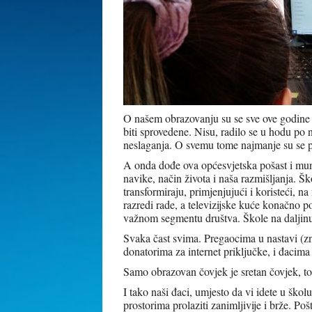
O našem obrazovanju su se sve ove godine v
biti sprovedene. Nisu, radilo se u hodu po
neslaganja. O svemu tome najmanje su se pita
A onda dođe ova općesvjetska pošast i mu
navike, način života i naša razmišljanja. Šk
transformiraju, primjenjujući i koristeći, 
razredi rade, a televizijske kuće konačno
važnom segmentu društva. Škole na daljinu
Svaka čast svima. Pregaocima u nastavi (zn
donatorima za internet priključke, i đacima
Samo obrazovan čovjek je sretan čovjek, to
I tako naši đaci, umjesto da vi idete u ško
prostorima prolaziti zanimljivije i brže. Pošt