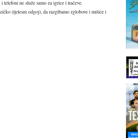
i i telefoni ne služe samo za igrice i tračeve.
ičko (tjelesni odgoj), da razgibamo zglobove i mišiće i