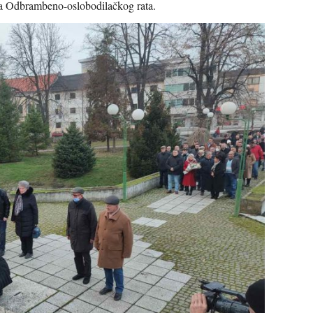
ma Odbrambeno-oslobodilačkog rata.