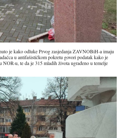
aknuto je kako odluke Prvog zasjedanja ZAVNOBiH-a imaju
radačca u antifašističkom pokretu govori podatak kako je
u NOR-u, te da je 315 mladih života ugrađeno u temelje