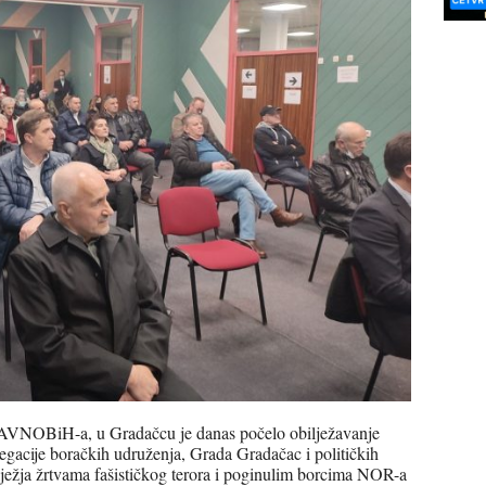
 ZAVNOBiH-a, u Gradačcu je danas počelo obilježavanje
gacije boračkih udruženja, Grada Gradačac i političkih
lježja žrtvama fašističkog terora i poginulim borcima NOR-a