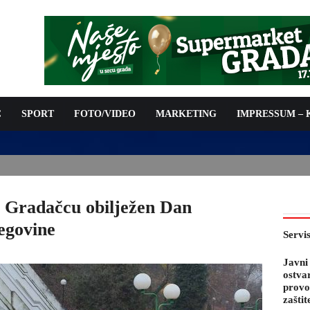
C
SPORT
FOTO/VIDEO
MARKETING
IMPRESSUM –
PODNOŠENJE ZAHTJEVA ZA OSTVARIVANJE PRAVA NA
 TROŠKOVA PROVOĐENJA PROGRAMA PREVENTIVNIH MJERA
 KOZA
 Gradačcu obilježen Dan
egovine
Servi
Javni
ostva
provo
zaštit