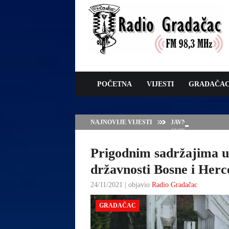
POČETNA
VIJESTI
GRADAČA
NAJNOVIJE VIJESTI
JAVNI POZIV ZA 
SUFINANSIRANJE
ZAŠTITE OVACA I
Prigodnim sadržajima u
državnosti Bosne i Herc
24/11/2021 | objavio
Radio Gradačac
GRADAČAC