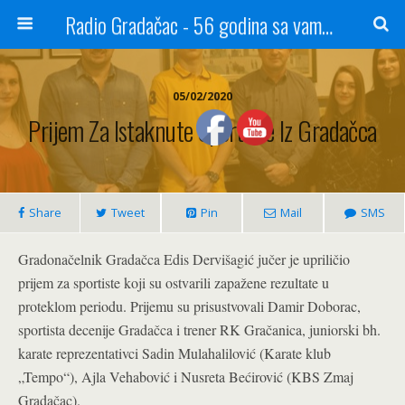
Radio Gradačac - 56 godina sa vama...
05/02/2020
Prijem Za Istaknute Sportiste Iz Gradačca
Share
Tweet
Pin
Mail
SMS
Gradonačelnik Gradačca Edis Dervišagić jučer je upriličio
prijem za sportiste koji su ostvarili zapažene rezultate u
proteklom periodu. Prijemu su prisustvovali Damir Doborac,
sportista decenije Gradačca i trener RK Gračanica, juniorski bh.
karate reprezentativci Sadin Mulahalilović (Karate klub
„Tempo“), Ajla Vehabović i Nusreta Bećirović (KBS Zmaj
Gradačac).