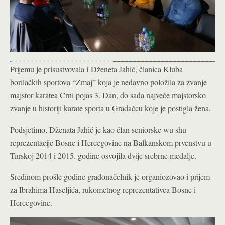
Prijemu je prisustvovala i Dženeta Jahić, članica Kluba
borilačkih sportova “Zmaj” koja je nedavno položila za zvanje
majstor karatea Crni pojas 3. Dan, do sada najveće majstorsko
zvanje u historiji karate sporta u Gradačcu koje je postigla žena.
Podsjetimo, Dženata Jahić je kao član seniorske wu shu
reprezentacije Bosne i Hercegovine na Balkanskom prvenstvu u
Turskoj 2014 i 2015. godine osvojila dvije srebrne medalje.
Sredinom prošle godine gradonačelnik je organiozovao i prijem
za Ibrahima Haseljića, rukometnog reprezentativca Bosne i
Hercegovine.