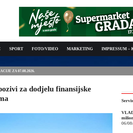
C
SPORT
FOTO/VIDEO
MARKETING
IMPRESSUM –
IJE ZA 07.08.2026.
zivi za dodjelu finansijske
ima
Servi
VLAD
milio
06/08