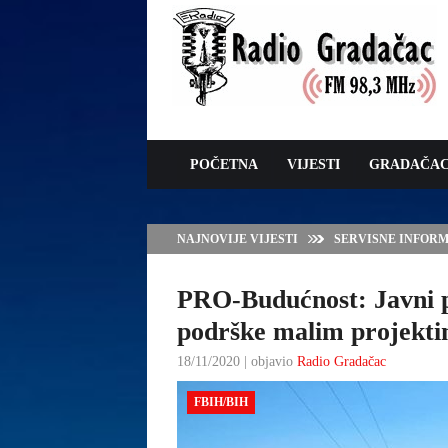
POČETNA
VIJESTI
GRADAČA
NAJNOVIJE VIJESTI
SERVISNE INFORMAC
PRO-Budućnost: Javni po
podrške malim projekt
18/11/2020 | objavio
Radio Gradačac
FBIH/BIH