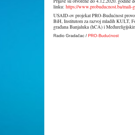
Prijave su otvorene do 4.12.2020. godine do
linku:
https://www.probuducnost.ba/mali-g
USAID-ov projekat PRO-Budućnost provodi 
BiH, Institutom za razvoj mladih KULT, 
građana Banjaluka (hCA) i Međureligijs
Radio Gradačac /
PRO-Budućnost