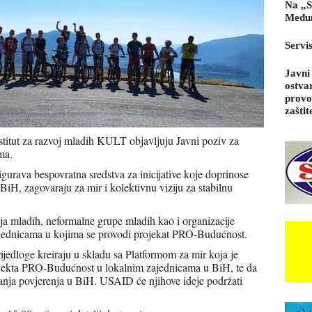
Na „S
Međun
Servi
Javni
ostva
provo
zaštit
itut za razvoj mladih KULT objavljuju Javni poziv za
ima.
urava bespovratna sredstva za inicijative koje doprinose
BiH, zagovaraju za mir i kolektivnu viziju za stabilnu
ja mladih, neformalne grupe mladih kao i organizacije
 zajednicama u kojima se provodi projekat PRO-Budućnost.
rijedloge kreiraju u skladu sa Platformom za mir koja je
rojekta PRO-Budućnost u lokalnim zajednicama u BiH, te da
ačanja povjerenja u BiH. USAID će njihove ideje podržati