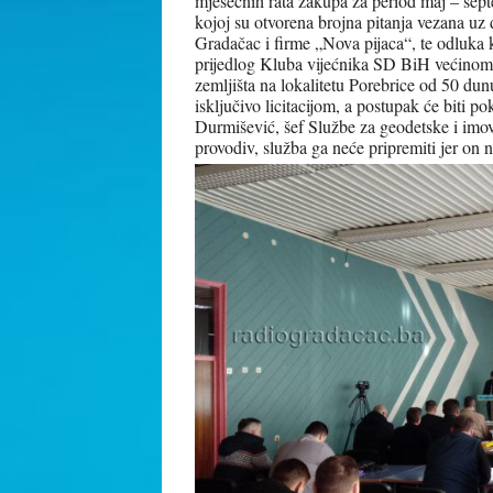
mjesečnih rata zakupa za period maj – sept
kojoj su otvorena brojna pitanja vezana u
Gradačac i firme „Nova pijaca“, te odluka
prijedlog Kluba vijećnika SD BiH većinom 
zemljišta na lokalitetu Porebrice od 50 dun
isključivo licitacijom, a postupak će biti po
Durmišević, šef Službe za geodetske i imov
provodiv, služba ga neće pripremiti jer on 