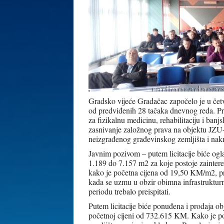
Gradsko vijeće Gradačac započelo je u četvr
od predviđenih 28 tačaka dnevnog reda. P
za fizikalnu medicinu, rehabilitaciju i ban
zasnivanje založnog prava na objektu JZU-
neizgrađenog građevinskog zemljišta i nakn
Javnim pozivom – putem licitacije biće ogla
1.189 do 7.157 m2 za koje postoje zaintereso
kako je početna cijena od 19,50 KM/m2, pr
kada se uzmu u obzir obimna infrastrukturn
periodu trebalo preispitati.
Putem licitacije biće ponuđena i prodaja o
početnoj cijeni od 732.615 KM. Kako je po