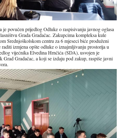
a je povučen prijedlog Odluke o raspisivanju javnog oglasa
u vlasništvu Grada Gradačac. Zakupcima kompleksa kule
rom Srednjoškolskom centru za 6 mjeseci biće produženi
raditi izmjena opšte odluke o iznajmljivanju prostorija u
jedlog vijećnika Elvedina Hrnčića (SDA), usvojen je
nik Grad Gradačac, a koji se izdaju pod zakup, raspiše javni
vora.