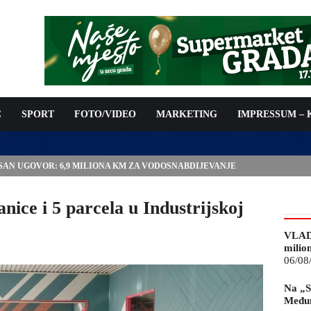
C
SPORT
FOTO/VIDEO
MARKETING
IMPRESSUM –
ISAN UGOVOR: 6,9 MILIONA KM ZA VODOSNABDIJEVANJE
nice i 5 parcela u Industrijskoj
VLAD
milio
06/08
Na „S
Međun