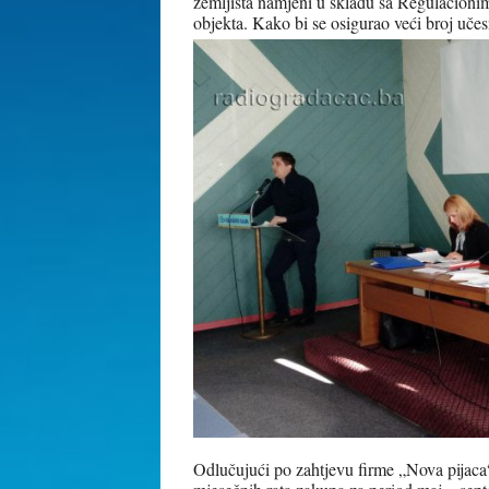
zemljišta namjeni u skladu sa Regulacion
objekta. Kako bi se osigurao veći broj učes
Odlučujući po zahtjevu firme „Nova pijaca