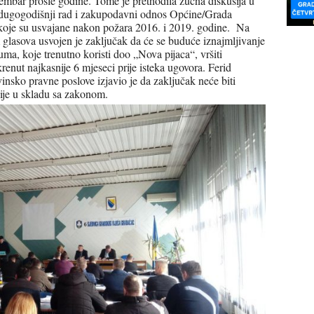
embar prošle godine. Tome je prethodila žučna diskusija u
z dugogodišnji rad i zakupodavni odnos Općine/Grada
 koje su usvajane nakon požara 2016. i 2019. godine. Na
glasova usvojen je zaključak da će se buduće iznajmljivanje
uma, koje trenutno koristi doo „Nova pijaca“, vršiti
krenut najkasnije 6 mjeseci prije isteka ugovora. Ferid
insko pravne poslove izjavio je da zaključak neće biti
nije u skladu sa zakonom.