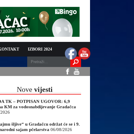
 KONTAKT
IZBORI 2024
Nove
vijesti
A TK – POTPISAN UGOVOR: 6,9
na KM za vodosnabdijevanje Gradačca
/2026
ajmu šljive“ u Gradačcu održat će se i 9.
arodni sajam pčelarstva
06/08/2026