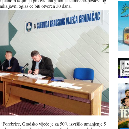
im planom kojim je predviđena gradnja stambeno-poslovnog
nika javni oglas će biti otvoren 30 dana.
“ Porebrice, Gradsko vijeće je za 50% izvršilo umanjenje 5