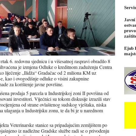
Servi
Javni
ostva
provo
zaštit
Ejub 
majst
tak 6. redovnu sjednicu i u višesatnoj raspravi obradilo 8
rihvaćena je izmjena Odluke o kreditnom zaduženju Centra
jsko liječenje „Ilidža“ Gradačac od 2 miliona KM uz
e, kao i ovogodišnje odluke o visini zakupnine
ade za korištenje javne površine.
šena prodaja 5 parcela u Industrijskoj zoni II površina od
vani investitori. Vijećnici su tokom diskusije izrazili stav
ocijenjena od strane ovlaštenog sudskog vještaka, niska
a ulaganja u Industrijsku zonu, te da bi je u narednom
bjekta Veterinarske stanice sa pripadajućim zemljištem po
jašnjeno iz nadležne Gradske službe radi se o privođenju