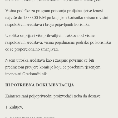
Visina podrške za program poticanja proljetne sjetve iznosi
najviše do 1.000,00 KM po krajnjem korisniku ovisno o visini
raspoloživih sredstava i broju prijavljenih korisnika.
Ukoliko se prijavi više prihvatljivih troškova od visine
raspoloživih sredstava, visina pojedinačne podrške po korisniku
će se proporcionalno smanjivati.
Način utroška sredstava kao i zasijane površine će biti
predmetom provjere komisije koju će posebnim rješenjem
imenovati Gradonačelnik.
III POTREBNA DOKUMENTACIJA
Zainteresirani poljoprivredni proizvođači treba da dostave:
1. Zahtjev,
2. Kopiju važećeg žiro računa,