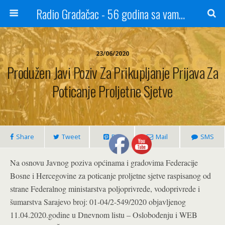
Radio Gradačac - 56 godina sa vama...
23/06/2020
Produžen Javi Poziv Za Prikupljanje Prijava Za
Poticanje Proljetne Sjetve
Share
Tweet
Pin
Mail
SMS
Na osnovu Javnog poziva općinama i gradovima Federacije
Bosne i Hercegovine za poticanje proljetne sjetve raspisanog od
strane Federalnog ministarstva poljoprivrede, vodoprivrede i
šumarstva Sarajevo broj: 01-04/2-549/2020 objavljenog
11.04.2020.godine u Dnevnom listu – Oslobođenju i WEB