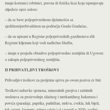
imaju korisnici (obrtnici, pravna ili fizička lica) koja ispunjavaju
slijedeće opće uslove:
– da se bave poljoprivrednom djelatnošću sa
sjedištem/prebivalištem na području Grada Gradačac,
– da su upisani u Registar poljoprivrednih gazdinstava i/ili
Registar klijenata koji vodi nadležna Služba,
– imaju u posjedu obradivo poljoprivredno zemljišta ili Ugovore
o zakupu poljoprivrednog zemljišta.
II PRIHVATLJIVI TROŠKOVI
Prihvatljivi troškovi za proljetnu sjetvu po ovom pozivu će biti:
Troškovi nabavke sjemena, mineralnih gnojiva i zaštitnih
sredstava za proizvodnju silažnog i merkantilnog kukuruza i
povrća (paradajz, paprika, patlidžan, mrkva, cvekla, luk bijeli,
luk crveni, krompir, zelena salata i sl.) nastali u 2020. godini.