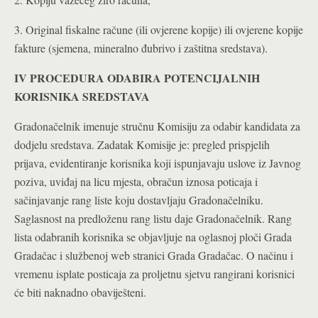
3. Original fiskalne račune (ili ovjerene kopije) ili ovjerene kopije
fakture (sjemena, mineralno đubrivo i zaštitna sredstava).
IV PROCEDURA ODABIRA POTENCIJALNIH
KORISNIKA SREDSTAVA
Gradonačelnik imenuje stručnu Komisiju za odabir kandidata za
dodjelu sredstava. Zadatak Komisije je: pregled prispjelih
prijava, evidentiranje korisnika koji ispunjavaju uslove iz Javnog
poziva, uviđaj na licu mjesta, obračun iznosa poticaja i
sačinjavanje rang liste koju dostavljaju Gradonačelniku.
Saglasnost na predloženu rang listu daje Gradonačelnik. Rang
lista odabranih korisnika se objavljuje na oglasnoj ploči Grada
Gradačac i službenoj web stranici Grada Gradačac. O načinu i
vremenu isplate posticaja za proljetnu sjetvu rangirani korisnici
će biti naknadno obaviješteni.