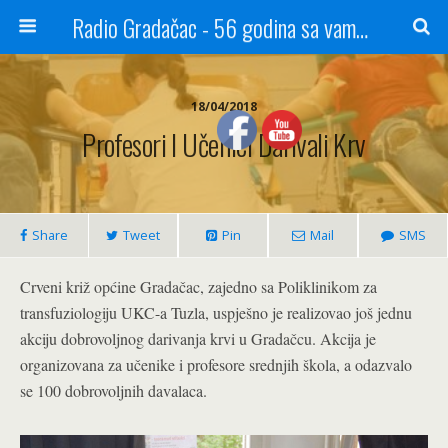
Radio Gradačac - 56 godina sa vama...
18/04/2018
Profesori I Učenici Darivali Krv
Share
Tweet
Pin
Mail
SMS
Crveni križ općine Gradačac, zajedno sa Poliklinikom za
transfuziologiju UKC-a Tuzla, uspješno je realizovao još jednu
akciju dobrovoljnog darivanja krvi u Gradačcu. Akcija je
organizovana za učenike i profesore srednjih škola, a odazvalo
se 100 dobrovoljnih davalaca.