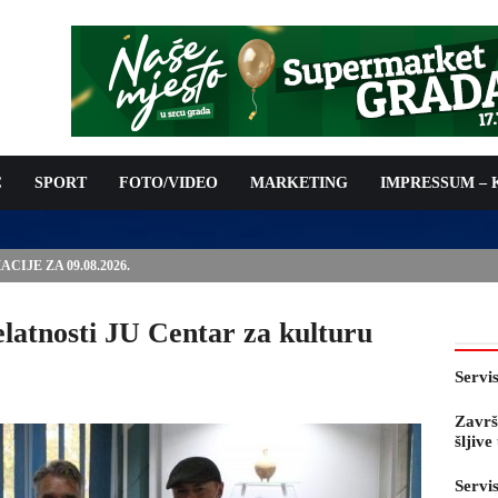
C
SPORT
FOTO/VIDEO
MARKETING
IMPRESSUM –
E PRED OTVARANJE 53. SAJMA ŠLJIVE U GRADAČCU
latnosti JU Centar za kulturu
Servi
Završ
šljiv
Servi