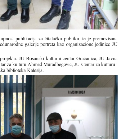
nost publikacija za čitalačku publiku, te je promovisana
eđunarodne galerije portreta kao organizacione jedinice JU
i projekta: JU Bosanski kulturni centar Gračanica, JU Javna
ntar za kulturu Ahmed Muradbegović, JU Centar za kulturu i
ka biblioteka Kalesija.