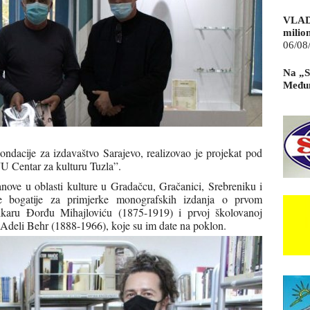
VLAD
milio
06/08
Na „S
Međun
ndacije za izdavaštvo Sarajevo, realizovao je projekat pod
JU Centar za kulturu Tuzla”.
nove u oblasti kulture u Gradačcu, Gračanici, Srebreniku i
le bogatije za primjerke monografskih izdanja o prvom
aru Đorđu Mihajloviću (1875-1919) i prvoj školovanoj
Adeli Behr (1888-1966), koje su im date na poklon.