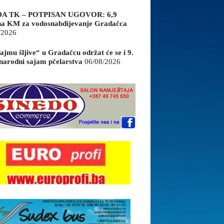
A TK – POTPISAN UGOVOR: 6,9
na KM za vodosnabdijevanje Gradačca
/2026
ajmu šljive“ u Gradačcu održat će se i 9.
arodni sajam pčelarstva
06/08/2026