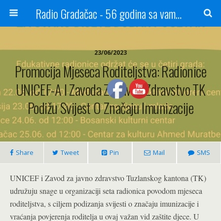
Radio Gradačac - 56 godina sa vama...
23/06/2023
Promocija Mjeseca Roditeljstva: Radionice
UNICEF-A I Zavoda Za Javno Zdravstvo TK
Podižu Svijest O Značaju Imunizacije
Share
Tweet
Pin
Mail
SMS
UNICEF i Zavod za javno zdravstvo Tuzlanskog kantona (TK)
udružuju snage u organizaciji seta radionica povodom mjeseca
roditeljstva, s ciljem podizanja svijesti o značaju imunizacije i
vraćanja povjerenja roditelja u ovaj važan vid zaštite djece. U