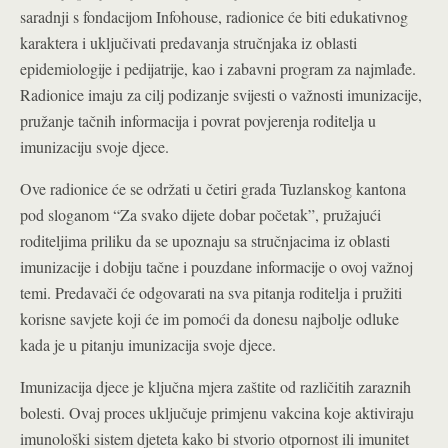
saradnji s fondacijom Infohouse, radionice će biti edukativnog
karaktera i uključivati predavanja stručnjaka iz oblasti
epidemiologije i pedijatrije, kao i zabavni program za najmlađe.
Radionice imaju za cilj podizanje svijesti o važnosti imunizacije,
pružanje tačnih informacija i povrat povjerenja roditelja u
imunizaciju svoje djece.
Ove radionice će se održati u četiri grada Tuzlanskog kantona
pod sloganom “Za svako dijete dobar početak”, pružajući
roditeljima priliku da se upoznaju sa stručnjacima iz oblasti
imunizacije i dobiju tačne i pouzdane informacije o ovoj važnoj
temi. Predavači će odgovarati na sva pitanja roditelja i pružiti
korisne savjete koji će im pomoći da donesu najbolje odluke
kada je u pitanju imunizacija svoje djece.
Imunizacija djece je ključna mjera zaštite od različitih zaraznih
bolesti. Ovaj proces uključuje primjenu vakcina koje aktiviraju
imunološki sistem djeteta kako bi stvorio otpornost ili imunitet