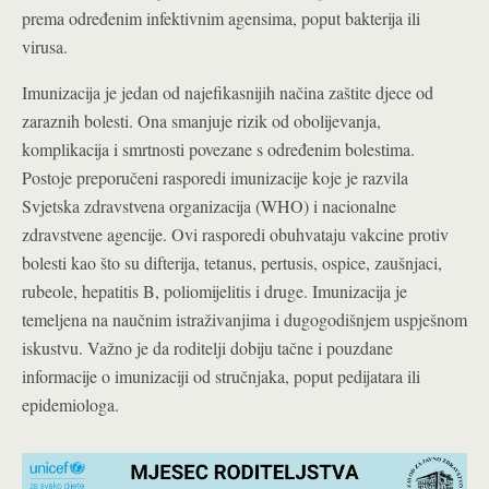
prema određenim infektivnim agensima, poput bakterija ili
virusa.
Imunizacija je jedan od najefikasnijih načina zaštite djece od
zaraznih bolesti. Ona smanjuje rizik od obolijevanja,
komplikacija i smrtnosti povezane s određenim bolestima.
Postoje preporučeni rasporedi imunizacije koje je razvila
Svjetska zdravstvena organizacija (WHO) i nacionalne
zdravstvene agencije. Ovi rasporedi obuhvataju vakcine protiv
bolesti kao što su difterija, tetanus, pertusis, ospice, zaušnjaci,
rubeole, hepatitis B, poliomijelitis i druge. Imunizacija je
temeljena na naučnim istraživanjima i dugogodišnjem uspješnom
iskustvu. Važno je da roditelji dobiju tačne i pouzdane
informacije o imunizaciji od stručnjaka, poput pedijatara ili
epidemiologa.