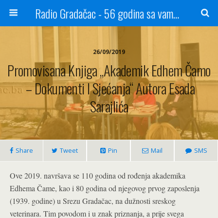
Radio Gradačac - 56 godina sa vama...
26/09/2019
Promovisana Knjiga „Akademik Edhem Čamo
– Dokumenti I Sjećanja“ Autora Esada
Sarajlića
Share
Tweet
Pin
Mail
SMS
Ove 2019. navršava se 110 godina od rođenja akademika
Edhema Čame, kao i 80 godina od njegovog prvog zaposlenja
(1939. godine) u Srezu Gradačac, na dužnosti sreskog
veterinara. Tim povodom i u znak priznanja, a prije svega