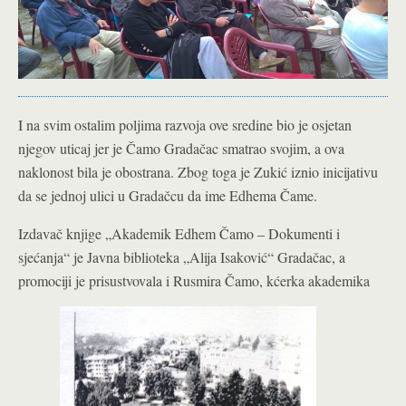
I na svim ostalim poljima razvoja ove sredine bio je osjetan
njegov uticaj jer je Čamo Gradačac smatrao svojim, a ova
naklonost bila je obostrana. Zbog toga je Zukić iznio inicijativu
da se jednoj ulici u Gradačcu da ime Edhema Čame.
Izdavač knjige „Akademik Edhem Čamo – Dokumenti i
sjećanja“ je Javna biblioteka „Alija Isaković“ Gradačac, a
promociji je prisustvovala i Rusmira Čamo, kćerka akademika