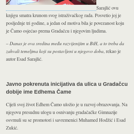
Sarajlić ovu
knjigu smatra krunom svog istraživačkog rada. Posvetio joj je
posljednje tri godine, a jedan od motiva bila je povezanost koju
je Čamo osjećao prema Gradačcu i njegovim ljudima.
–
Danas je ova sredina među razvijenijim u BiH, a to treba da
zahvali temeljma koji su postavljeni u njegovo doba
, rekao je
autor Esad Sarajlić.
Javno pokrenuta inicijativa da ulica u Gradačcu
dobije ime Edhema Čame
Cijeli svoj život Edhem Čamo uložio je u razvoj obrazovanja. Na
njegovu presudnu ulogu u osnivanju gradačačke Gimnazije
osvrnuli su se promotori i savremenici Muhamed Hodžić i Esad
Zukić.