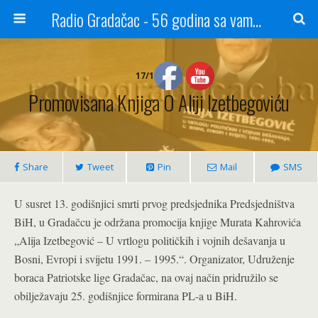
Radio Gradačac - 56 godina sa vama...
17/10/2016
Promovisana Knjiga O Aliji Izetbegoviću
Share
Tweet
Pin
Mail
SMS
U susret 13. godišnjici smrti prvog predsjednika Predsjedništva
BiH, u Gradačcu je održana promocija knjige Murata Kahrovića
„Alija Izetbegović – U vrtlogu političkih i vojnih dešavanja u
Bosni, Evropi i svijetu 1991. – 1995.“. Organizator, Udruženje
boraca Patriotske lige Gradačac, na ovaj način pridružilo se
obilježavaju 25. godišnjice formirana PL-a u BiH.