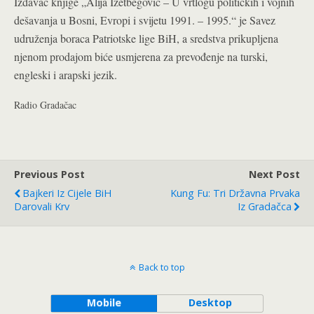
Izdavač knjige „Alija Izetbegović – U vrtlogu političkih i vojnih
dešavanja u Bosni, Evropi i svijetu 1991. – 1995.“ je Savez
udruženja boraca Patriotske lige BiH, a sredstva prikupljena
njenom prodajom biće usmjerena za prevođenje na turski,
engleski i arapski jezik.
Radio Gradačac
Previous Post
Next Post
Bajkeri Iz Cijele BiH
Kung Fu: Tri Državna Prvaka
Darovali Krv
Iz Gradačca
Back to top
Mobile
Desktop