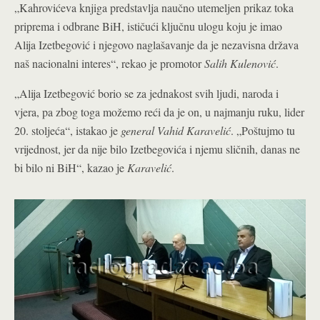
„Kahrovićeva knjiga predstavlja naučno utemeljen prikaz toka
priprema i odbrane BiH, ističući ključnu ulogu koju je imao
Alija Izetbegović i njegovo naglašavanje da je nezavisna država
naš nacionalni interes“, rekao je promotor
Salih Kulenović
.
„Alija Izetbegović borio se za jednakost svih ljudi, naroda i
vjera, pa zbog toga možemo reći da je on, u najmanju ruku, lider
20. stoljeća“, istakao je
general Vahid Karavelić
. „Poštujmo tu
vrijednost, jer da nije bilo Izetbegovića i njemu sličnih, danas ne
bi bilo ni BiH“, kazao je
Karavelić
.