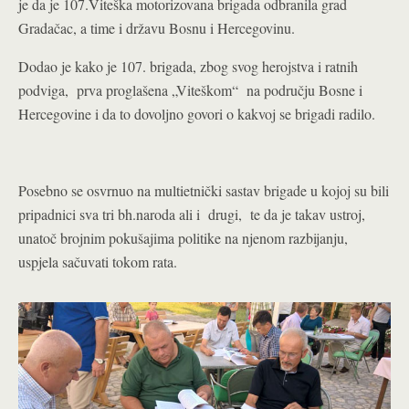
je da je 107.Viteška motorizovana brigada odbranila grad
Gradačac, a time i državu Bosnu i Hercegovinu.
Dodao je kako je 107. brigada, zbog svog herojstva i ratnih
podviga, prva proglašena „Viteškom“ na području Bosne i
Hercegovine i da to dovoljno govori o kakvoj se brigadi radilo.
Posebno se osvrnuo na multietnički sastav brigade u kojoj su bili
pripadnici sva tri bh.naroda ali i drugi, te da je takav ustroj,
unatoč brojnim pokušajima politike na njenom razbijanju,
uspjela sačuvati tokom rata.