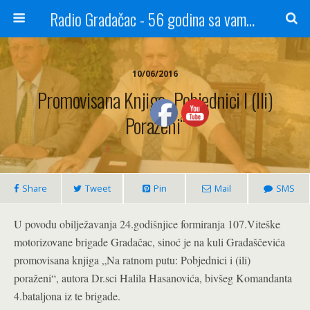
Radio Gradačac - 56 godina sa vama...
10/06/2016
Promovisana Knjiga „Pobjednici I (ili)
Poraženi“
Share
Tweet
Pin
Mail
SMS
U povodu obilježavanja 24.godišnjice formiranja 107.Viteške
motorizovane brigade Gradačac, sinoć je na kuli Gradaščevića
promovisana knjiga „Na ratnom putu: Pobjednici i (ili)
poraženi“, autora Dr.sci Halila Hasanovića, bivšeg Komandanta
4.bataljona iz te brigade.