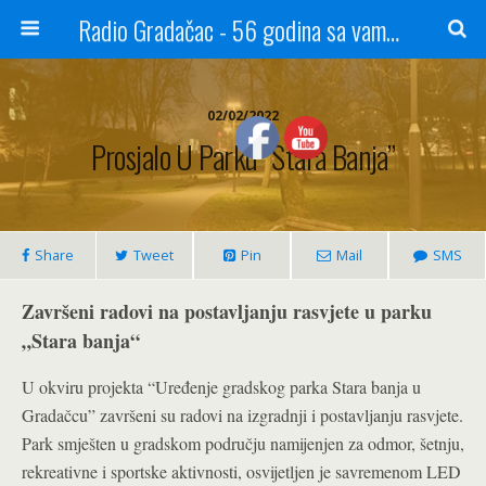
Radio Gradačac - 56 godina sa vama...
02/02/2022
Prosjalo U Parku “Stara Banja”
Share
Tweet
Pin
Mail
SMS
Završeni radovi na postavljanju rasvjete u parku
„Stara banja“
U okviru projekta “Uređenje gradskog parka Stara banja u
Gradačcu” završeni su radovi na izgradnji i postavljanju rasvjete.
Park smješten u gradskom području namijenjen za odmor, šetnju,
rekreativne i sportske aktivnosti, osvijetljen je savremenom LED