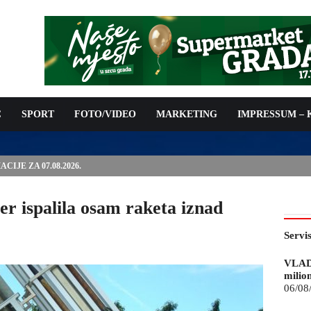
C
SPORT
FOTO/VIDEO
MARKETING
IMPRESSUM –
ISAN UGOVOR: 6,9 MILIONA KM ZA VODOSNABDIJEVANJE
er ispalila osam raketa iznad
Servi
VLAD
milio
06/08