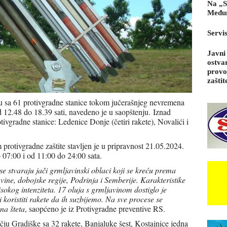
Na „S
Međun
Servi
Javni
ostva
provo
zaštit
su sa 61 protivgradne stanice tokom jučerašnjeg nevremena
d 12.48 do 18.39 sati, navedeno je u saopštenju.
Iznad
tivgradne stanice: Ledenice Donje (četiri rakete), Novalići i
 protivgradne zaštite stavljen je u pripravnost 21.05.2024.
07:00 i od 11:00 do 24:00 sata.
 stvaraju jači grmljavinski oblaci koji se kreću prema
avine, dobojske regije, Podrinja i Semberije. Karakteristike
visokog intenziteta. 17 oluja s grmljavinom dostiglo je
koristiti rakete da ih suzbijemo. Na sve procese se
na šteta
, saopćeno je iz Protivgradne preventive RS.
učju Gradiške sa 32 rakete, Banjaluke šest, Kostajnice jedna