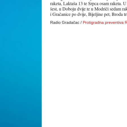
raketa, Laktaša 13 te Srpca osam raketa. U 
šest, u Doboju dvije te u Modriči sedam r
i Gračanice po dvije, Bijeljine pet, Broda tr
Radio Gradačac /
Protigradna preventiva 