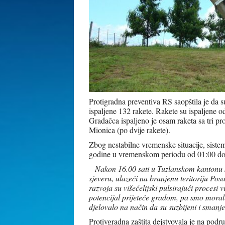
Protigradna preventiva RS saopštila je da 
ispaljene 132 rakete. Rakete su ispaljene o
Gradačca ispaljeno je osam raketa sa tri pro
Mionica (po dvije rakete).
Zbog nestabilne vremenske situacije, sistem
godine u vremenskom periodu od 01:00 do 
–
Nakon 16.00 sati u Tuzlanskom kantonu se
sjeveru, ulazeći na branjenu teritoriju Pos
razvoja su višećelijski pulsirajući procesi 
potencijal prijeteće gradom, pa smo morali 
djelovalo na način da su suzbijeni i smanje
Protivgradna zaštita dejstvovala je na podr