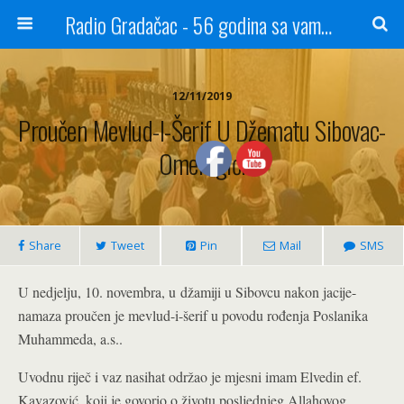
Radio Gradačac - 56 godina sa vama...
12/11/2019
Proučen Mevlud-I-Šerif U Džematu Sibovac-
Omeragići
Share
Tweet
Pin
Mail
SMS
U nedjelju, 10. novembra, u džamiji u Sibovcu nakon jacije-
namaza proučen je mevlud-i-šerif u povodu rođenja Poslanika
Muhammeda, a.s..
Uvodnu riječ i vaz nasihat održao je mjesni imam Elvedin ef.
Kavazović, koji je govorio o životu posljednjeg Allahovog