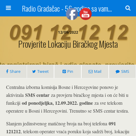
Radio Gradačac - 56 godina sa vama...
12/09/2022
Provjerite Lokaciju Biračkog Mjesta
Share
Tweet
Pin
Mail
SMS
Centralna izborna komisija Bosne i Hercegovine ponovo je
SMS centar
aktivirala
za provjeru biračkog mjesta i on će biti u
od ponedjeljka, 12.09.2022. godine
funkciji
za sve telekom
operatere u Bosni i Hercegovini. Trenutno se SMS centar testira.
091
Slanjem jedinstvenog matičnog broja na broj telefona
121212
, telekom operater vraća poruku koja sadrži broj, lokaciju