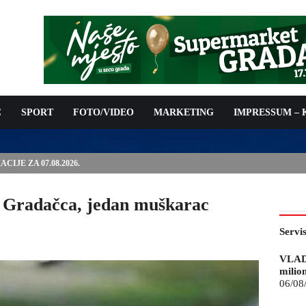
C
SPORT
FOTO/VIDEO
MARKETING
IMPRESSUM –
IJE ZA 07.08.2026.
d Gradačca, jedan muškarac
Servi
VLAD
milio
06/08