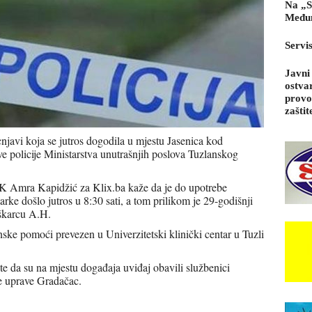
Na „S
Međun
Servi
Javni
ostva
provo
zaštit
njavi koja se jutros dogodila u mjestu Jasenica kod
e policije Ministarstva unutrašnjih poslova Tuzlanskog
K Amra Kapidžić za Klix.ba kaže da je do upotrebe
rke došlo jutros u 8:30 sati, a tom prilikom je 29-godišnji
škarcu A.H.
nske pomoći prevezen u Univerzitetski klinički centar u Tuzli
 te da su na mjestu događaja uviđaj obavili službenici
ke uprave Gradačac.