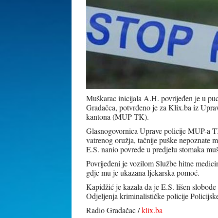
Muškarac inicijala A.H. povrijeđen je u puc
Gradačca, potvrđeno je za Klix.ba iz Uprav
kantona (MUP TK).
Glasnogovornica Uprave policije MUP-a T
vatrenog oružja, tačnije puške nepoznate ma
E.S. nanio povrede u predjelu stomaka mu
Povrijeđeni je vozilom Službe hitne medici
gdje mu je ukazana ljekarska pomoć.
Kapidžić je kazala da je E.S. lišen slobode
Odjeljenja kriminalističke policije Policijs
Radio Gradačac /
klix.ba