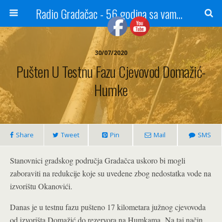
Radio Gradačac - 56 godina sa vama...
30/07/2020
Pušten U Testnu Fazu Cjevovod Domažić-
Humke
Share
Tweet
Pin
Mail
SMS
Stanovnici gradskog područja Gradačca uskoro bi mogli
zaboraviti na redukcije koje su uvedene zbog nedostatka vode na
izvorištu Okanovići.
Danas je u testnu fazu pušteno 17 kilometara južnog cjevovoda
od izvorišta Domažić do rezervora na Humkama. Na taj način