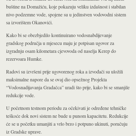
buštine na Domažiću, koje pokazuju veliku izdašnost i stabilan
nivo podzemne vode, spojene su u jedinstven vodovodni sistem
sa izvorištem Okanovići.
Kako bi se obezbjedilo kontinuirano vodosnabdijevanje
gradskog područja u mjesecu maju je potpisan ugovor za
izgradnju osam kilometara cjevovoda od naselja Kerep do
rezervoara Humke.
Radovi su izvršeni prije ugovorenog roka a izvođači su uložili
maksimalne napore da se ovaj dio opsežnog Projekta
“Vodosnadijavanja Gradačca” uradi što prije, kako bi se smanjile
redukcije vode.
U početnom testnom periodu za očekivati je određene tehničke
teškoće dok novi sistem ne bude u punom kapacitetu. Redukcije
će se u početku umanjiti a vrlo brzo i potpuno ukinuti, poručuju
iz Gradske uprave.