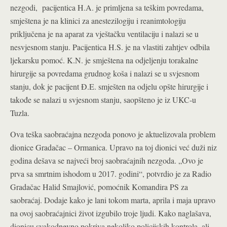
nezgodi, pacijentica H.A. je primljena sa teškim povredama,
smještena je na klinici za anestezilogiju i reanimtologiju
priključena je na aparat za vještačku ventilaciju i nalazi se u
nesvjesnom stanju. Pacijentica H.S. je na vlastiti zahtjev odbila
ljekarsku pomoć. K.N. je smještena na odjeljenju torakalne
hirurgije sa povredama grudnog koša i nalazi se u svjesnom
stanju, dok je pacijent Đ.E. smješten na odjelu opšte hirurgije i
takođe se nalazi u svjesnom stanju, saopšteno je iz UKC-u
Tuzla.
Ova teška saobraćajna nezgoda ponovo je aktuelizovala problem
dionice Gradačac – Ormanica. Upravo na toj dionici već duži niz
godina dešava se najveći broj saobraćajnih nezgoda. „Ovo je
prva sa smrtnim ishodom u 2017. godini“, potvrdio je za Radio
Gradačac Halid Smajlović, pomoćnik Komandira PS za
saobraćaj. Dodaje kako je lani tokom marta, aprila i maja upravo
na ovoj saobraćajnici život izgubilo troje ljudi. Kako naglašava,
dionicu svakodnevno pokriva nekoliko policijskih kontrola, ali