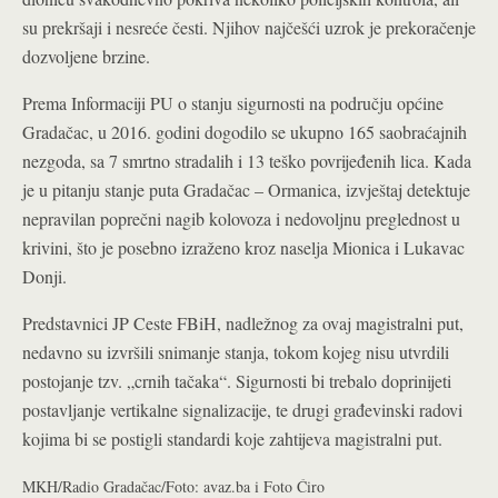
su prekršaji i nesreće česti. Njihov najčešći uzrok je prekoračenje
dozvoljene brzine.
Prema Informaciji PU o stanju sigurnosti na području općine
Gradačac, u 2016. godini dogodilo se ukupno 165 saobraćajnih
nezgoda, sa 7 smrtno stradalih i 13 teško povrijeđenih lica. Kada
je u pitanju stanje puta Gradačac – Ormanica, izvještaj detektuje
nepravilan poprečni nagib kolovoza i nedovoljnu preglednost u
krivini, što je posebno izraženo kroz naselja Mionica i Lukavac
Donji.
Predstavnici JP Ceste FBiH, nadležnog za ovaj magistralni put,
nedavno su izvršili snimanje stanja, tokom kojeg nisu utvrdili
postojanje tzv. „crnih tačaka“. Sigurnosti bi trebalo doprinijeti
postavljanje vertikalne signalizacije, te drugi građevinski radovi
kojima bi se postigli standardi koje zahtijeva magistralni put.
MKH/Radio Gradačac/Foto: avaz.ba i Foto Ćiro