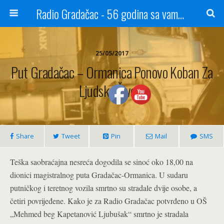
Radio Gradačac - 56 godina sa vama...
25/05/2017
Put Gradačac – Ormanica Ponovo Koban Za
Ljudske Živote
Share
Tweet
Pin
Mail
SMS
Teška saobraćajna nesreća dogodila se sinoć oko 18,00 na
dionici magistralnog puta Gradačac-Ormanica. U sudaru
putničkog i teretnog vozila smrtno su stradale dvije osobe, a
četiri povrijeđene. Kako je za Radio Gradačac potvrđeno u OŠ
„Mehmed beg Kapetanović Ljubušak“ smrtno je stradala