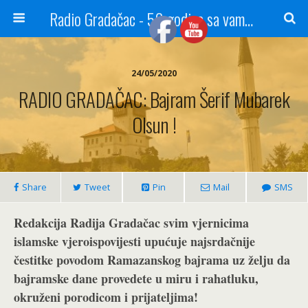
Radio Gradačac - 56 godina sa vama...
24/05/2020
RADIO GRADAČAC: Bajram Šerif Mubarek
Olsun !
Share
Tweet
Pin
Mail
SMS
Redakcija Radija Gradačac svim vjernicima
islamske vjeroispovijesti upućuje najsrdačnije
čestitke povodom Ramazanskog bajrama uz želju da
bajramske dane provedete u miru i rahatluku,
okruženi porodicom i prijateljima!