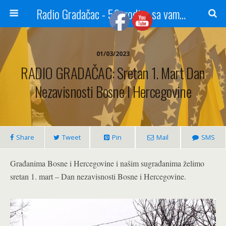
Radio Gradačac - 56 godina sa vama...
01/03/2023
RADIO GRADAČAC: Sretan 1. Mart Dan
Nezavisnosti Bosne I Hercegovine
Share
Tweet
Pin
Mail
SMS
Građanima Bosne i Hercegovine i našim sugrađanima želimo
sretan 1. mart – Dan nezavisnosti Bosne i Hercegovine.