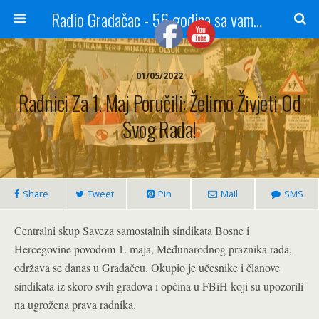
Radio Gradačac - 56 godina sa vama...
01/05/2022
Radnici Za 1. Maj Poručili: Želimo Živjeti Od
Svog Rada!
Share
Tweet
Pin
Mail
SMS
Centralni skup Saveza samostalnih sindikata Bosne i
Hercegovine povodom 1. maja, Međunarodnog praznika rada,
održava se danas u Gradačcu. Okupio je učesnike i članove
sindikata iz skoro svih gradova i općina u FBiH koji su upozorili
na ugrožena prava radnika.