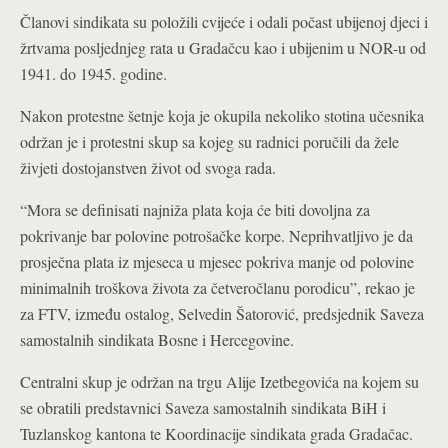
Članovi sindikata su položili cvijeće i odali počast ubijenoj djeci i
žrtvama posljednjeg rata u Gradačcu kao i ubijenim u NOR-u od
1941. do 1945. godine.
Nakon protestne šetnje koja je okupila nekoliko stotina učesnika
održan je i protestni skup sa kojeg su radnici poručili da žele
živjeti dostojanstven život od svoga rada.
“Mora se definisati najniža plata koja će biti dovoljna za
pokrivanje bar polovine potrošačke korpe. Neprihvatljivo je da
prosječna plata iz mjeseca u mjesec pokriva manje od polovine
minimalnih troškova života za četveročlanu porodicu”, rekao je
za FTV, između ostalog, Selvedin Šatorović, predsjednik Saveza
samostalnih sindikata Bosne i Hercegovine.
Centralni skup je održan na trgu Alije Izetbegovića na kojem su
se obratili predstavnici Saveza samostalnih sindikata BiH i
Tuzlanskog kantona te Koordinacije sindikata grada Gradačac.