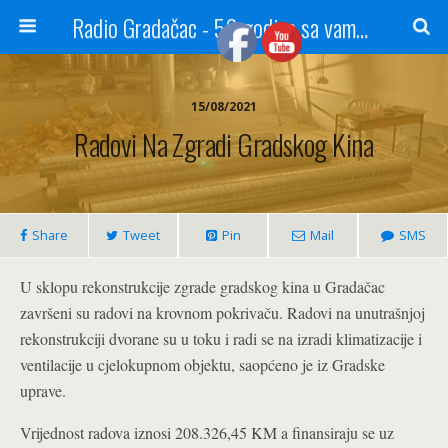
Radio Gradačac - 56 godina sa vama...
15/08/2021
Radovi Na Zgradi Gradskog Kina
Share
Tweet
Pin
Mail
SMS
U sklopu rekonstrukcije zgrade gradskog kina u Gradačac
završeni su radovi na krovnom pokrivaču. Radovi na unutrašnjoj
rekonstrukciji dvorane su u toku i radi se na izradi klimatizacije i
ventilacije u cjelokupnom objektu, saopćeno je iz Gradske
uprave.
Vrijednost radova iznosi 208.326,45 KM a finansiraju se uz