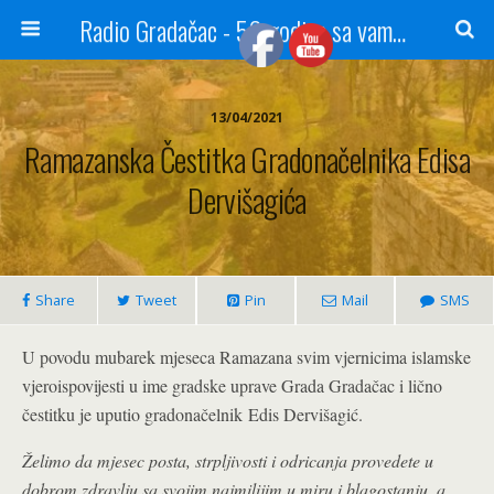
Radio Gradačac - 56 godina sa vama...
13/04/2021
Ramazanska Čestitka Gradonačelnika Edisa
Dervišagića
Share
Tweet
Pin
Mail
SMS
U povodu mubarek mjeseca Ramazana svim vjernicima islamske
vjeroispovijesti u ime gradske uprave Grada Gradačac i lično
čestitku je uputio g
radonačelnik
Edis Dervišagić.
Želimo da mjesec posta, strpljivosti i odricanja provedete u
dobrom zdravlju sa svojim najmilijim u miru i blagostanju, a