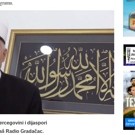
ogramu.
rcegovini i dijaspori
vaš Radio Gradačac.