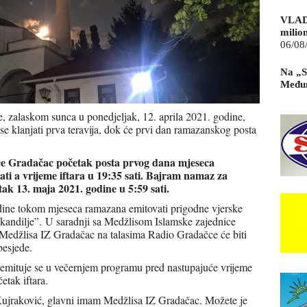
VLAD
milio
06/08
Na „S
Međun
, zalaskom sunca u ponedjeljak, 12. aprila 2021. godine,
e klanjati prva teravija, dok će prvi dan ramazanskog posta
ce Gradačac početak posta prvog dana mjeseca
ati a vrijeme iftara u 19:35 sati. Bajram namaz za
tak 13. maja 2021. godine
u 5:59 sati.
dine tokom mjeseca ramazana emitovati prigodne vjerske
i kandilje”. U saradnji sa Medžlisom Islamske zajednice
edžlisa IZ Gradačac na talasima Radio Gradačce će biti
besjede.
 emituje se u večernjem programu pred nastupajuće vrijeme
etak iftara.
Kujraković, glavni imam Medžlisa IZ Gradačac. Možete je