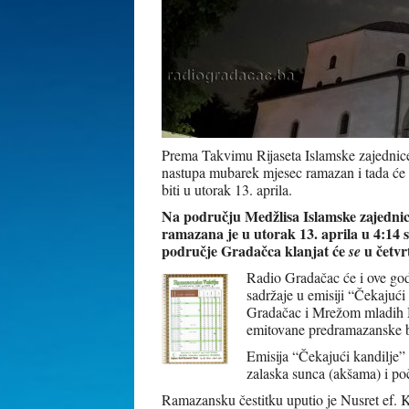
Prema Takvimu Rijaseta Islamske zajednice
nastupa mubarek mjesec ramazan i tada će s
biti u utorak 13. aprila.
Na području Medžlisa Islamske zajedni
ramazana je u utorak 13. aprila u 4:14 s
područje Gradačca klanjat će
u četvr
se
Radio Gradačac će i ove go
sadržaje u emisiji “Čekajuć
Gradačac i Mrežom mladih M
emitovane predramazanske 
Emisija “Čekajući kandilje”
zalaska sunca (akšama) i poč
Ramazansku čestitku uputio je Nusret ef. 