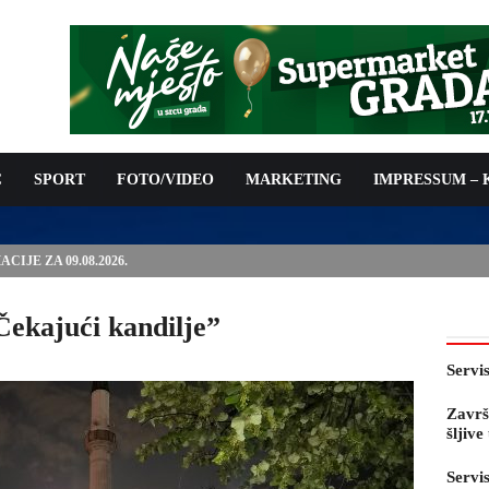
C
SPORT
FOTO/VIDEO
MARKETING
IMPRESSUM –
E PRED OTVARANJE 53. SAJMA ŠLJIVE U GRADAČCU
ekajući kandilje”
Servi
Završ
šljiv
Servi