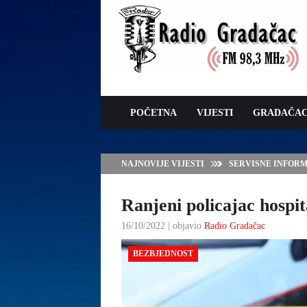
POČETNA
VIJESTI
GRADAČA
NAJNOVIJE VIJESTI
VLADA TK – POTP
GRADAČCA
Ranjeni policajac hospi
16/10/2022 | objavio
Radio Gradačac
BEZBJEDNOST