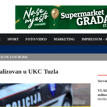
C
SPORT
FOTO/VIDEO
MARKETING
IMPRESSUM –
ISAN UGOVOR: 6,9 MILIONA KM ZA VODOSNABDIJEVANJE
talizovan u UKC Tuzla
Servi
VLAD
milio
06/08