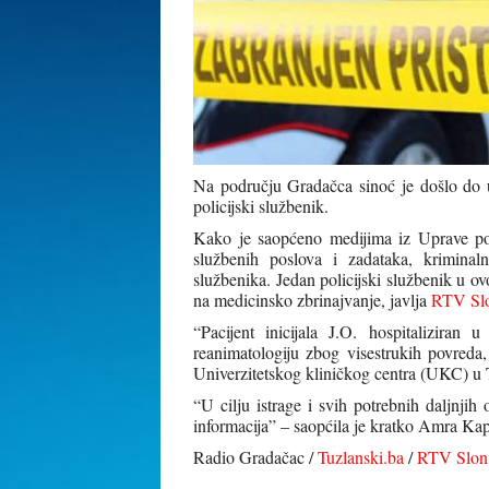
Na području Gradačca sinoć je došlo do u
policijski službenik.
Kako je saopćeno medijima iz Uprave po
službenih poslova i zadataka, kriminal
službenika. Jedan policijski službenik u 
na medicinsko zbrinajvanje, javlja
RTV Sl
“Pacijent inicijala J.O. hospitaliziran u
reanimatologiju zbog visestrukih povreda,
Univerzitetskog kliničkog centra (UKC) u 
“U cilju istrage i svih potrebnih daljnjih
informacija” – saopćila je kratko Amra Ka
Radio Gradačac /
Tuzlanski.ba
/
RTV Slon