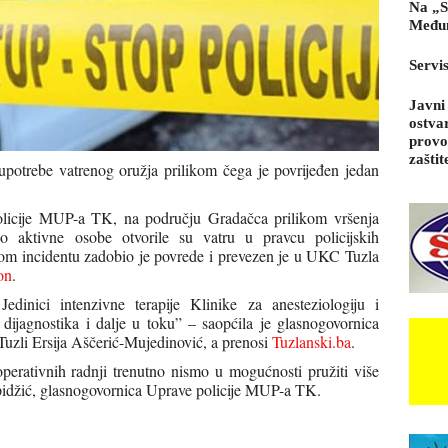
Na „S
Međun
Servi
Javni
ostva
provo
zaštit
potrebe vatrenog oružja prilikom čega je povrijeđen jedan
licije MUP-a TK, na području Gradačca prilikom vršenja
no aktivne osobe otvorile su vatru u pravcu policijskih
ovom incidentu zadobio je povrede i prevezen je u UKC Tuzla
on
.
 Jedinici intenzivne terapije Klinike za anesteziologiju i
 dijagnostika i dalje u toku” – saopćila je glasnogovornica
Tuzli Ersija Aščerić-Mujedinović, a prenosi
Tuzlanski.ba
.
 operativnih radnji trenutno nismo u mogućnosti pružiti više
pidžić, glasnogovornica Uprave policije MUP-a TK.