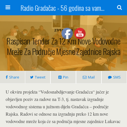
Radio Gradačac - 56 godina sa vama...
27/10/2020
Raspisan Tender Za 12 Km Nove Vodovodne
Mreže Za Područje Mjesne Zajednice Rajska
Share
Tweet
Pin
Mail
SMS
U okviru projekta “Vodosnabdijevanje Gradačca“ jučer je
objavljen poziv za radove na T-3, tj. nastavak izgradnje
vodovodnog sistema u južnom dijelu Gradačca – područje
Rajska. Radovi se odnose na izgradnju preko 12 km nove
vodovodne mreže koja će sa područja mjesne zajednice Lukavac