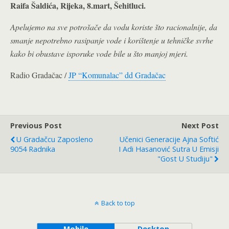
Raifa Šaldića, Rijeka, 8.mart, Šehitluci.
Apelujemo na sve potrošače da vodu koriste što racionalnije, da
smanje nepotrebno rasipanje vode i korištenje u tehničke svrhe
kako bi obustave isporuke vode bile u što manjoj mjeri.
Radio Gradačac /
JP “Komunalac” dd Gradačac
Previous Post
Next Post
U Gradačcu Zaposleno
Učenici Generacije Ajna Softić
9054 Radnika
I Adi Hasanović Sutra U Emisji
"Gost U Studiju"
Back to top
Mobile
Desktop