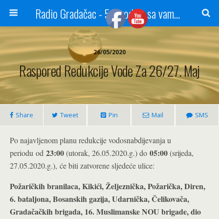
Radio Gradačac - 56 godina sa vama...
26/05/2020
Raspored Redukcije Vode Za 26/27. Maj
Share
Tweet
Pin
Mail
SMS
Po najavljenom planu redukcije vodosnabdijevanja u
23:00
05:00
periodu od
(utorak, 26.05.2020.g.) do
(srijeda,
27.05.2020.g.), će biti zatvorene sljedeće ulice:
Požaričkih branilaca, Kikići, Željeznička, Požarička, Diren,
6. bataljona, Bosanskih gazija, Udarnička, Čelikovača,
Gradačačkih brigada, 16. Muslimanske NOU brigade, dio