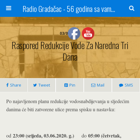
Radio Gradačac - 56 godina sa vama...
03/06/2020
Raspored Redukcije Vode Za Naredna Tri
Dana
Share
Tweet
Pin
Mail
SMS
Po najavljenom planu redukcije vodosnabdijevanja u sljedećim
danima će biti zatvorene ulice prema spisku u nastavku:
23:00 (srijeda, 03.06.2020. g.)
05:00 (četvrtak,
od
do