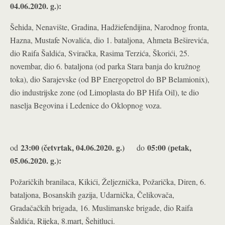
04.06.2020. g.):
Šehida, Nenavište, Gradina, Hadžiefendijina, Narodnog fronta,
Hazna, Mustafe Novalića, dio 1. bataljona, Ahmeta Beširevića,
dio Raifa Šaldića, Sviračka, Rasima Terzića, Škorići, 25.
novembar, dio 6. bataljona (od parka Stara banja do kružnog
toka), dio Sarajevske (od BP Energopetrol do BP Belamionix),
dio industrijske zone (od Limoplasta do BP Hifa Oil), te dio
naselja Begovina i Ledenice do Oklopnog voza.
23:00 (četvrtak, 04.06.2020. g.)
05:00 (petak,
od
do
05.06.2020. g.):
Požaričkih branilaca, Kikići, Željeznička, Požarička, Diren, 6.
bataljona, Bosanskih gazija, Udarnička, Čelikovača,
Gradačačkih brigada, 16. Muslimanske brigade, dio Raifa
Šaldića, Rijeka, 8.mart, Šehitluci.