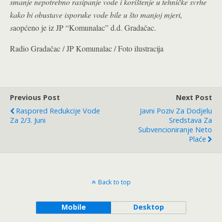
smanje nepotrebno rasipanje vode i korištenje u tehničke svrhe
kako bi obustave isporuke vode bile u što manjoj mjeri,
s
aopćeno je iz JP “Komunalac” d.d. Gradačac.
Radio Gradačac / JP Komunalac / Foto ilustracija
Previous Post
Next Post
Raspored Redukcije Vode
Javni Poziv Za Dodjelu
Za 2/3. Juni
Sredstava Za
Subvencioniranje Neto
Plaće
Back to top
Mobile
Desktop