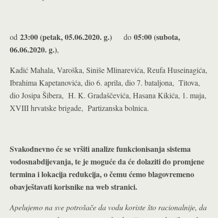
23:00 (petak, 05.06.2020. g.)
05:00 (subota,
od
do
06.06.2020. g.)
,
Kadić Mahala, Varoška, Siniše Mlinarevića, Reufa Huseinagića,
Ibrahima Kapetanovića, dio 6. aprila, dio 7. bataljona, Titova,
dio Josipa Šibera, H. K. Gradaščevića, Hasana Kikića, 1. maja,
XVIII hrvatske brigade, Partizanska bolnica.
Svakodnevno će se vršiti analize funkcionisanja sistema
vodosnabdijevanja, te je moguće da će dolaziti do promjene
termina i lokacija redukcija, o čemu ćemo blagovremeno
obavještavati korisnike na web stranici.
Apelujemo na sve potrošače da vodu koriste što racionalnije, da